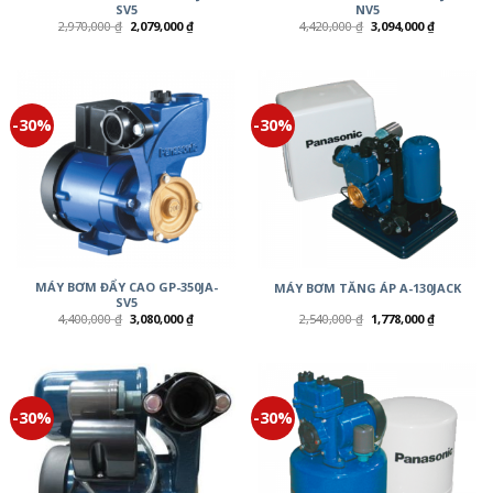
SV5
NV5
2,970,000
₫
2,079,000
₫
4,420,000
₫
3,094,000
₫
-30%
-30%
MÁY BƠM ĐẨY CAO GP-350JA-
MÁY BƠM TĂNG ÁP A-130JACK
SV5
4,400,000
₫
3,080,000
₫
2,540,000
₫
1,778,000
₫
-30%
-30%