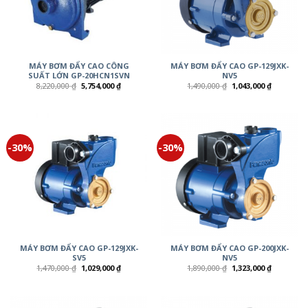
MÁY BƠM ĐẨY CAO CÔNG
MÁY BƠM ĐẨY CAO GP-129JXK-
SUẤT LỚN GP-20HCN1SVN
NV5
8,220,000
₫
5,754,000
₫
1,490,000
₫
1,043,000
₫
-30%
-30%
MÁY BƠM ĐẨY CAO GP-129JXK-
MÁY BƠM ĐẨY CAO GP-200JXK-
SV5
NV5
1,470,000
₫
1,029,000
₫
1,890,000
₫
1,323,000
₫