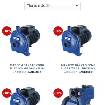
-30%
-30%
MÁY BƠM ĐẨY CAO CÔNG
MÁY BƠM ĐẨY CAO CÔNG
SUẤT LỚN GP-10HCN1SVN
SUẤT LỚN GP-15HCN1SVN
5,290,000
₫
3,703,000
₫
7,100,000
₫
4,970,000
₫
-30%
-30%