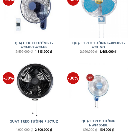
QUẠT TREO TƯỜNG F-
QUẠT TREO TƯỜNG F-409UB/F-
409MB/F-409MG
409UGO
2,590,000
₫
1,813,000
₫
2,090,000
₫
1,463,000
₫
-30%
-30%
QUẠT TREO TƯỜNG
QUẠT TREO TƯỜNG F-50YUZ
NWF1604BL
4,000,000
₫
2,800,000
₫
620,000
₫
434,000
₫