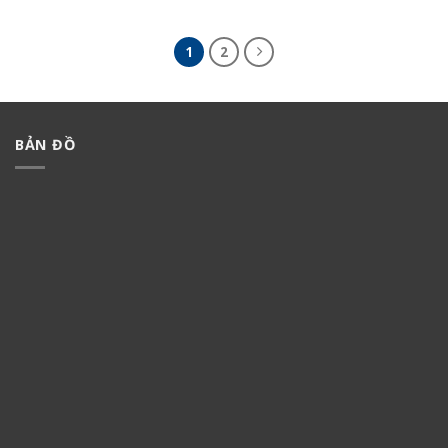
1
2
BẢN ĐỒ