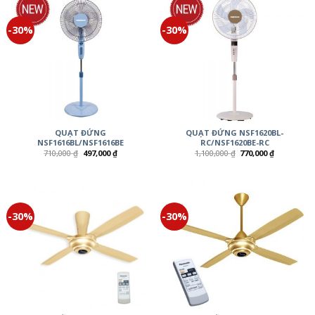
-30%
-30%
QUẠT ĐỨNG
QUẠT ĐỨNG NSF1620BL-
NSF1616BL/NSF1616BE
RC/NSF1620BE-RC
710,000
₫
497,000
₫
1,100,000
₫
770,000
₫
-30%
-30%