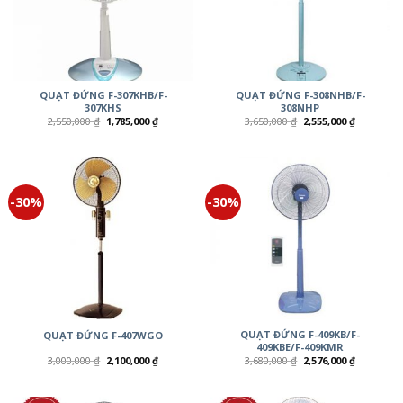
QUẠT ĐỨNG F-307KHB/F-
QUẠT ĐỨNG F-308NHB/F-
307KHS
308NHP
2,550,000
₫
1,785,000
₫
3,650,000
₫
2,555,000
₫
-30%
-30%
QUẠT ĐỨNG F-409KB/F-
QUẠT ĐỨNG F-407WGO
409KBE/F-409KMR
3,000,000
₫
2,100,000
₫
3,680,000
₫
2,576,000
₫