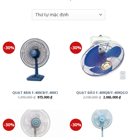
-30%
-30%
QUẠT BÀN F-400CB/F-400CI
QUẠT ĐẢO F-409QB/F-409QGO
1,390,000
₫
973,000
₫
2,950,000
₫
2,065,000
₫
-30%
-30%