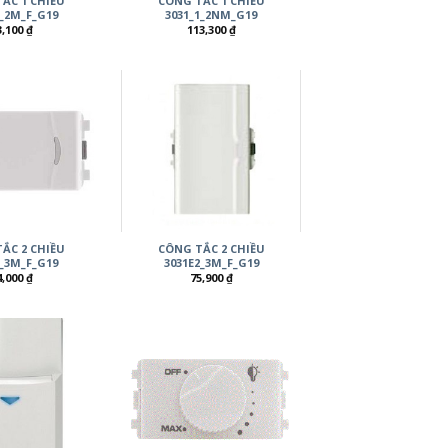
ẮC 1 CHIỀU
CÔNG TẮC 1 CHIỀU
1_2M_F_G19
3031_1_2NM_G19
3,100
₫
113,300
₫
ẮC 2 CHIỀU
CÔNG TẮC 2 CHIỀU
1_3M_F_G19
3031E2_3M_F_G19
4,000
₫
75,900
₫