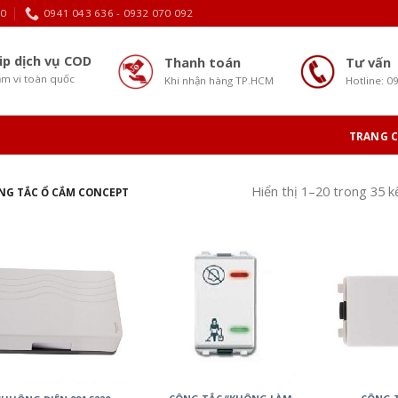
30
0941 043 636 - 0932 070 092
ip dịch vụ COD
Thanh toán
Tư vấn
m vi toàn quốc
Khi nhận hàng TP.HCM
Hotline: 0
TRANG 
Hiển thị 1–20 trong 35 k
G TẮC Ổ CẮM CONCEPT