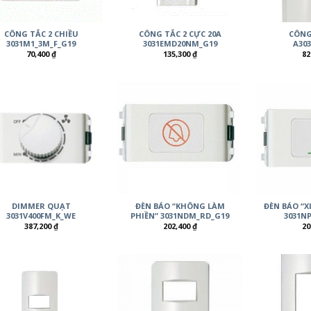
CÔNG TẮC 2 CHIỀU
CÔNG TẮC 2 CỰC 20A
CÔNG
3031M1_3M_F_G19
3031EMD20NM_G19
A30
70,400
₫
135,300
₫
82
DIMMER QUẠT
ĐÈN BÁO “KHÔNG LÀM
ĐÈN BÁO “
3031V400FM_K_WE
PHIỀN” 3031NDM_RD_G19
3031N
387,200
₫
202,400
₫
20