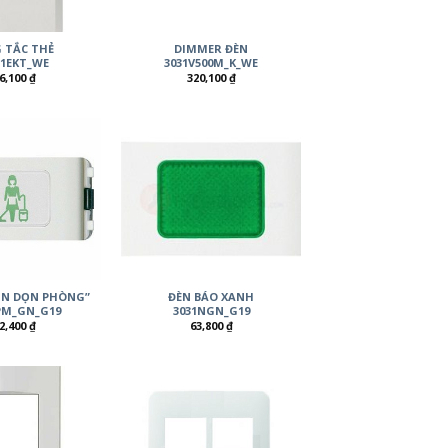
 TẮC THẺ
DIMMER ĐÈN
31EKT_WE
3031V500M_K_WE
6,100
₫
320,100
₫
XIN DỌN PHÒNG”
ĐÈN BÁO XANH
PM_GN_G19
3031NGN_G19
2,400
₫
63,800
₫