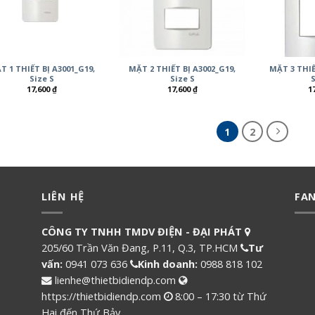
T 1 THIẾT BỊ A3001_G19,
MẶT 2 THIẾT BỊ A3002_G19,
MẶT 3 THIẾ
Size S
Size S
S
17,600
₫
17,600
₫
1
1
2
LIÊN HỆ
FA
CÔNG TY TNHH TMDV ĐIỆN - ĐẠI PHÁT
205/60 Trần Văn Đang, P.11, Q.3, TP.HCM
Tư
vấn:
0941 073 636
Kinh doanh:
0988 818 102
lienhe@thietbidiendp.com
https://thietbidiendp.com
8:00 – 17:30 từ Thứ
Hai đến Thứ Bảy