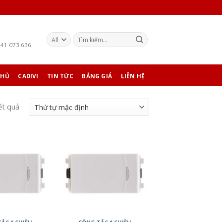
941 073 636
CHỦ
CADIVI
TIN TỨC
BẢNG GIÁ
LIÊN HỆ
ết quả