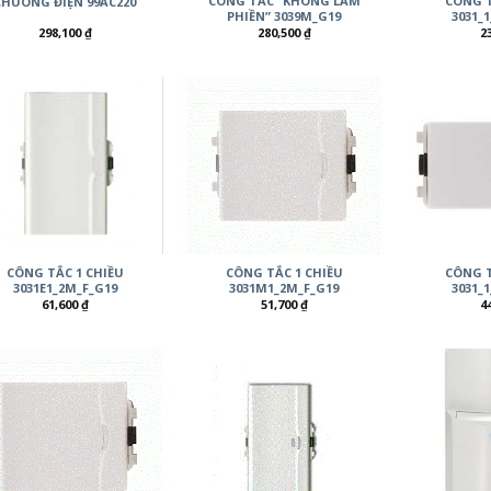
CÔNG TẮC “KHÔNG LÀM
CÔNG T
CHUÔNG ĐIỆN 99AC220
PHIỀN” 3039M_G19
3031_
298,100
₫
280,500
₫
2
CÔNG TẮC 1 CHIỀU
CÔNG TẮC 1 CHIỀU
CÔNG T
3031E1_2M_F_G19
3031M1_2M_F_G19
3031_
61,600
₫
51,700
₫
4