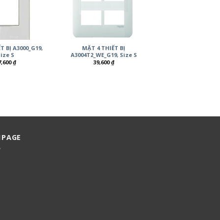
T BỊ A3000_G19,
MẶT 4 THIẾT BỊ
ize S
A3004T2_WE_G19, Size S
7,600
₫
39,600
₫
NPAGE