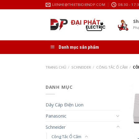
Skip
LIENHE@THIETBIDIENDP.COM
08:30 - 17:
to
content
Sh
Phạ
Danh mục sản phẩm
TRANG CHỦ
/
SCHNEIDER
/
CÔNG TẮC Ổ CẮM
/
CÔN
DANH MỤC
Dây Cáp Điện Lion
Panasonic
Schneider
Công Tắc Ổ Cắm