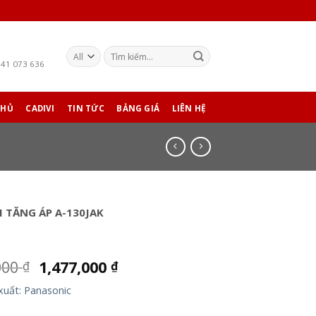
941 073 636
CHỦ
CADIVI
TIN TỨC
BẢNG GIÁ
LIÊN HỆ
 TĂNG ÁP A-130JAK
000
1,477,000
₫
₫
xuất: Panasonic