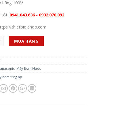
h hãng 100%
á tốt:
0941.043.636 - 0932.070.092
ttps://thietbidiendp.com
MUA HÀNG
K
anasonic
,
Máy Bơm Nước
y bơm tăng áp