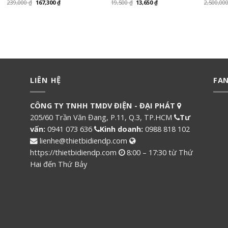
239,000
₫
167,300
₫
19,500
₫
13,650
₫
2,500,00
LIÊN HỆ
FA
CÔNG TY TNHH TMDV ĐIỆN - ĐẠI PHÁT
205/60 Trần Văn Đang, P.11, Q.3, TP.HCM
Tư
vấn:
0941 073 636
Kinh doanh:
0988 818 102
lienhe@thietbidiendp.com
https://thietbidiendp.com
8:00 – 17:30 từ Thứ
Hai đến Thứ Bảy