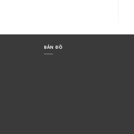
439,000
₫
307,300
₫
365,000
₫
255,500
₫
BẢN ĐỒ