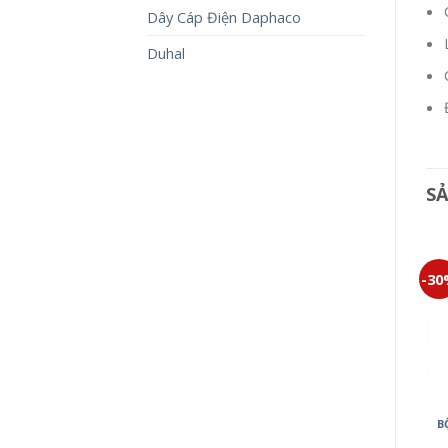
Dây Cáp Điện Daphaco
Duhal
S
-30%
-30%
-3
BỘ 4 CÔNG TẮC C MINERVA
BỘ 4 CÔNG TẮC B MINERVA
B
WMT508-VN
WMT507-VN