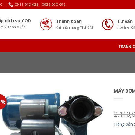
30
0941 043 636 - 0932 070 092
ip dịch vụ COD
Thanh toán
Tư vấn
m vi toàn quốc
Khi nhận hàng TP.HCM
Hotline: 0
TRANG 
MÁY BƠM
0%
2,110,
Hãng sản 