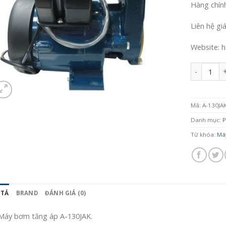
Hàng chín
Liên hệ gi
Website: h
Số lượng
Mã:
A-130JA
Danh mục:
P
Từ khóa:
Má
 TẢ
BRAND
ĐÁNH GIÁ (0)
Máy bơm tăng áp A-130JAK.