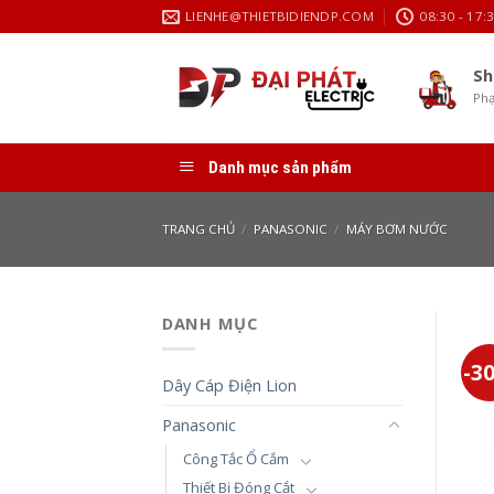
Skip
LIENHE@THIETBIDIENDP.COM
08:30 - 17:
to
content
Sh
Phạ
Danh mục sản phẩm
TRANG CHỦ
/
PANASONIC
/
MÁY BƠM NƯỚC
DANH MỤC
-3
Dây Cáp Điện Lion
Panasonic
Công Tắc Ổ Cắm
Thiết Bị Đóng Cắt