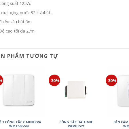
Công suất 125W.
Lưu lượng nước 32 lít/phút.
Chiều sâu hút 9m.
Độ cao tối đa 27m.
ẢN PHẨM TƯƠNG TỰ
0%
-30%
-30%
Ộ 3 CÔNG TẮC C MINERVA
CÔNG TẮC HALUMIE
ĐÈN CẢM
WMT506-VN
WEVH5521
WM