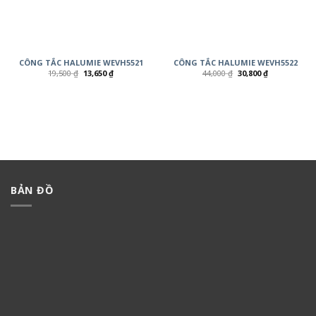
CÔNG TẮC HALUMIE WEVH5521
CÔNG TẮC HALUMIE WEVH5522
19,500
₫
13,650
₫
44,000
₫
30,800
₫
BẢN ĐỒ