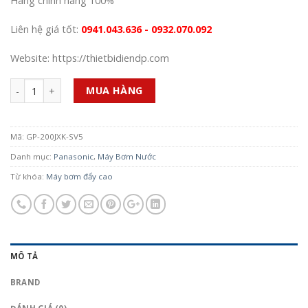
Hàng chính hãng 100%
Liên hệ giá tốt:
0941.043.636 - 0932.070.092
Website: https://thietbidiendp.com
Số lượng
MUA HÀNG
Mã:
GP-200JXK-SV5
Danh mục:
Panasonic
,
Máy Bơm Nước
Từ khóa:
Máy bơm đẩy cao
MÔ TẢ
BRAND