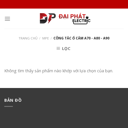
Skip
to
content
TRANG CHỦ
/
MPE
/
CÔNG TẮC Ổ CẮM A70 - A80 - A90
LỌC
Không tìm thấy sản phẩm nào khớp với lựa chọn của bạn.
BẢN ĐỒ