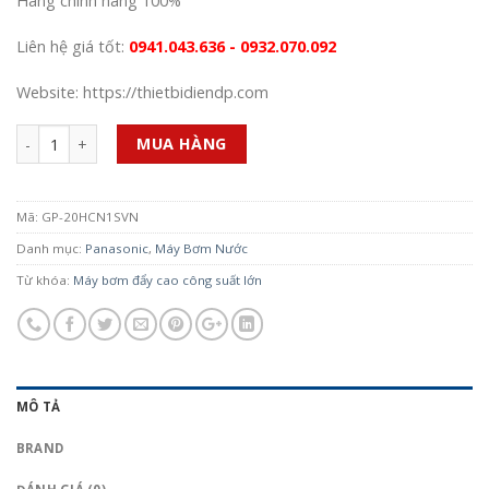
Hàng chính hãng 100%
Liên hệ giá tốt:
0941.043.636 - 0932.070.092
Website: https://thietbidiendp.com
Số lượng
MUA HÀNG
Mã:
GP-20HCN1SVN
Danh mục:
Panasonic
,
Máy Bơm Nước
Từ khóa:
Máy bơm đẩy cao công suất lớn
MÔ TẢ
BRAND