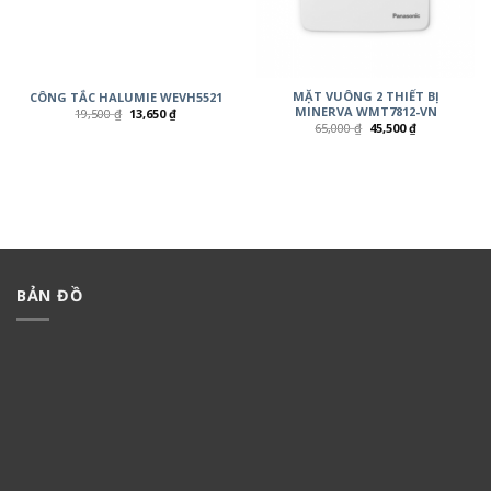
MẶT VUÔNG 2 THIẾT BỊ
CÔNG TẮC HALUMIE WEVH5521
MINERVA WMT7812-VN
19,500
₫
13,650
₫
65,000
₫
45,500
₫
BẢN ĐỒ