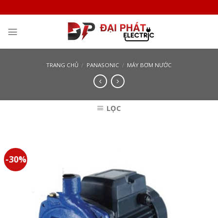
Skip
to
content
TRANG CHỦ
/
PANASONIC
/
MÁY BƠM NƯỚC
LỌC
-30%