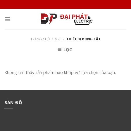
Skip
to
content
TRANG CHỦ
/
MPE
/
THIẾT BỊ ĐÓNG CẮT
LỌC
Không tìm thấy sản phẩm nào khớp với lựa chọn của bạn.
BẢN ĐỒ