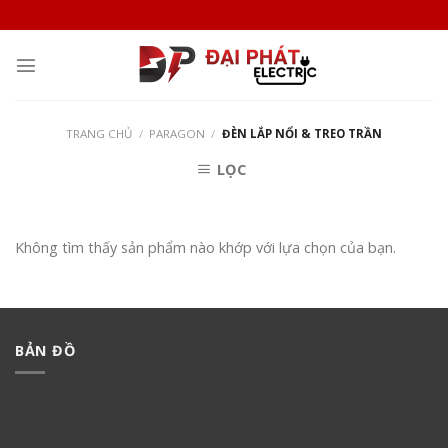
Skip
to
content
TRANG CHỦ
/
PARAGON
/
ĐÈN LẮP NỔI & TREO TRẦN
LỌC
Không tìm thấy sản phẩm nào khớp với lựa chọn của bạn.
BẢN ĐỒ