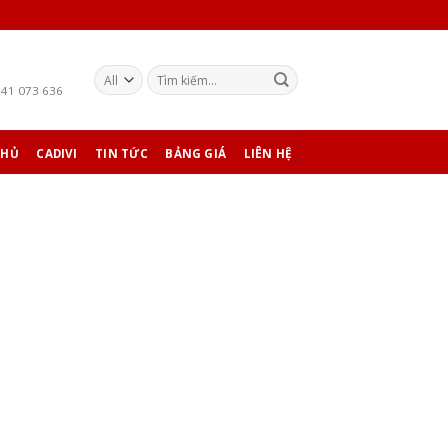
941 073 636
CHỦ
CADIVI
TIN TỨC
BẢNG GIÁ
LIÊN HỆ