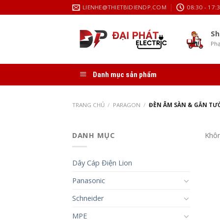
Skip
LIENHE@THIETBIDIENDP.COM
08:30 - 17:
to
content
Sh
Phạ
Danh mục sản phẩm
TRANG CHỦ
/
PARAGON
/
ĐÈN ÂM SÀN & GẮN T
DANH MỤC
Khôn
Dây Cáp Điện Lion
Panasonic
Schneider
MPE