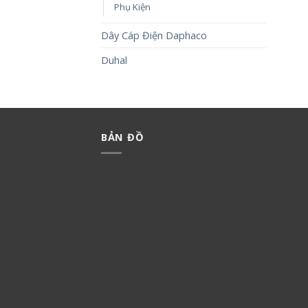
Phụ Kiện
Dây Cáp Điện Daphaco
Duhal
BẢN ĐỒ