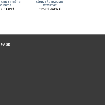
CHO 1 THIẾT BỊ
CÔNG TẮC HALUMIE
VH68010
WEVH5522
0
₫
12,600
₫
44,000
₫
30,800
₫
NPAGE