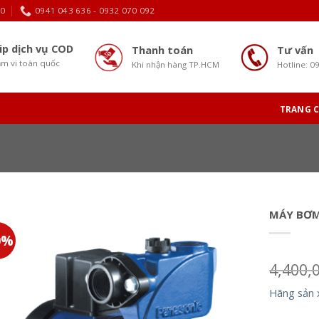
30
0941 043 636 - 0932 070 092
ip dịch vụ COD
Thanh toán
Tư vấn
m vi toàn quốc
Khi nhận hàng TP.HCM
Hotline: 0
TRANG 
MÁY BƠM
0%
4,400,
Hãng sản 