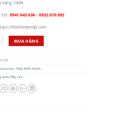
h hãng 100%
á tốt:
0941.043.636 - 0932.070.092
ttps://thietbidiendp.com
MUA HÀNG
A-SV5
anasonic
,
Máy Bơm Nước
y bơm đẩy cao