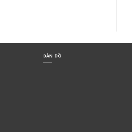
BỘ 4 CÔNG TẮC C MINERVA
BỘ 4 CÔNG TẮC B MINERVA
WMT508-VN
WMT507-VN
439,000
₫
307,300
₫
365,000
₫
255,500
₫
BẢN ĐỒ