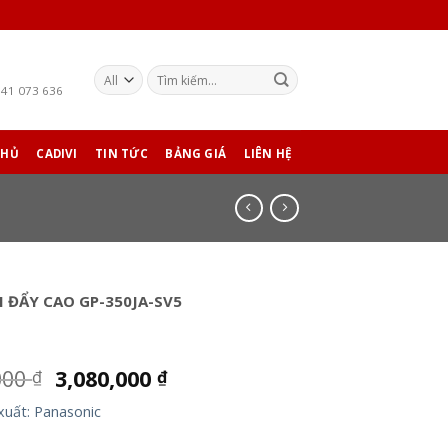
941 073 636
CHỦ
CADIVI
TIN TỨC
BẢNG GIÁ
LIÊN HỆ
 ĐẨY CAO GP-350JA-SV5
000
3,080,000
₫
₫
xuất: Panasonic