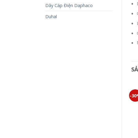
Dây Cáp Điện Daphaco
Duhal
S
-30%
-30%
-3