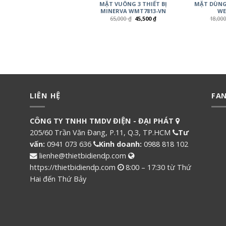
MẶT VUÔNG 3 THIẾT BỊ
MẶT DÙNG 
MINERVA WMT7813-VN
WE
65,000
₫
45,500
₫
18,00
LIÊN HỆ
FA
CÔNG TY TNHH TMDV ĐIỆN - ĐẠI PHÁT
205/60 Trần Văn Đang, P.11, Q.3, TP.HCM
Tư
vấn:
0941 073 636
Kinh doanh:
0988 818 102
lienhe@thietbidiendp.com
https://thietbidiendp.com
8:00 – 17:30 từ Thứ
Hai đến Thứ Bảy