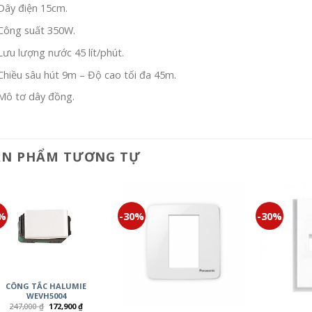
Dây điện 15cm.
Công suất 350W.
Lưu lượng nước 45 lít/phút.
Chiều sâu hút 9m – Độ cao tối đa 45m.
Mô tơ dây đồng.
ẢN PHẨM TƯƠNG TỰ
0%
-30%
-30%
CÔNG TẮC HALUMIE
WEVH5004
247,000
₫
172,900
₫