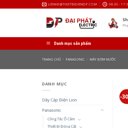
Skip
LIENHE@THIETBIDIENDP.COM
08:30 - 17:
to
content
Sh
Phạ
Danh mục sản phẩm
TRANG CHỦ
/
PANASONIC
/
MÁY BƠM NƯỚC
DANH MỤC
-3
Dây Cáp Điện Lion
Panasonic
Công Tắc Ổ Cắm
Thiết Bị Đóng Cắt