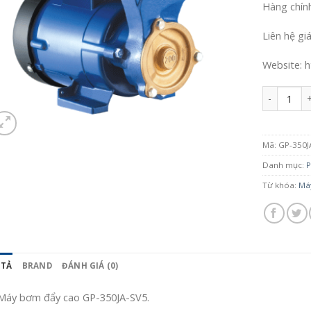
Hàng chín
Liên hệ gi
Website: h
Số lượng
Mã:
GP-350J
Danh mục:
P
Từ khóa:
Má
 TẢ
BRAND
ĐÁNH GIÁ (0)
Máy bơm đẩy cao GP-350JA-SV5.