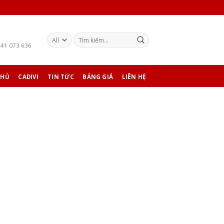
941 073 636
CHỦ
CADIVI
TIN TỨC
BẢNG GIÁ
LIÊN HỆ