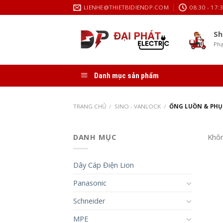
Skip
LIENHE@THIETBIDIENDP.COM
08:30 - 17:
to
content
Sh
Phạ
Danh mục sản phẩm
TRANG CHỦ
/
SINO - VANLOCK
/
ỐNG LUỒN & PHỤ
DANH MỤC
Khôn
Dây Cáp Điện Lion
Panasonic
Schneider
MPE