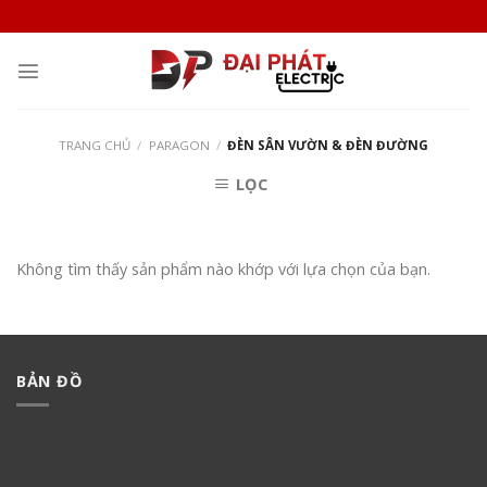
Skip
to
content
TRANG CHỦ
/
PARAGON
/
ĐÈN SÂN VƯỜN & ĐÈN ĐƯỜNG
LỌC
Không tìm thấy sản phẩm nào khớp với lựa chọn của bạn.
BẢN ĐỒ