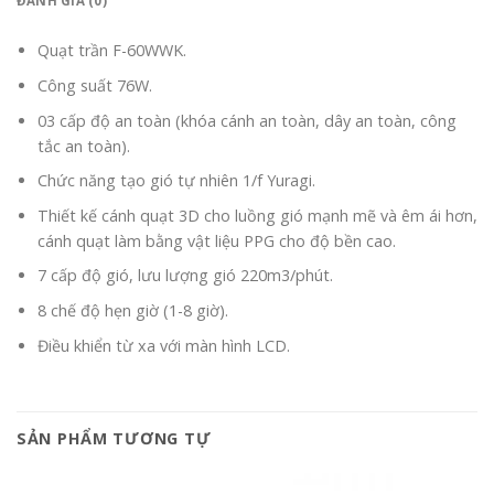
ĐÁNH GIÁ (0)
Quạt trần F-60WWK.
Công suất 76W.
03 cấp độ an toàn (khóa cánh an toàn, dây an toàn, công
tắc an toàn).
Chức năng tạo gió tự nhiên 1/f Yuragi.
Thiết kế cánh quạt 3D cho luồng gió mạnh mẽ và êm ái hơn,
cánh quạt làm bằng vật liệu PPG cho độ bền cao.
7 cấp độ gió, lưu lượng gió 220m3/phút.
8 chế độ hẹn giờ (1-8 giờ).
Điều khiển từ xa với màn hình LCD.
SẢN PHẨM TƯƠNG TỰ