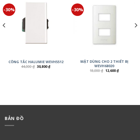
-30%
-30%
MẶT DÙNG CHO 2 THIẾT BỊ
CÔNG TẮC HALUMIE WEVH5512
WEVH68020
44,000
₫
30,800
₫
18,000
₫
12,600
₫
BẢN ĐỒ