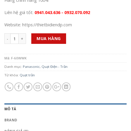
Hàng chính hãng 100%
Liên hệ giá tốt:
0941.043.636 - 0932.070.092
Website: https://thietbidiendp.com
Số lượng
MUA HÀNG
Mã:
F-60WWK
Danh mục:
Panasonic
,
Quạt Điện - Trần
Từ khóa:
Quạt trần
MÔ TẢ
BRAND