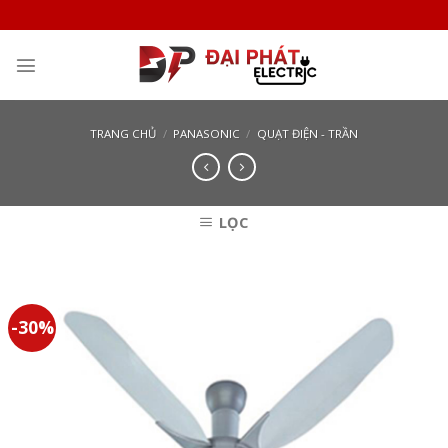
Skip
to
content
TRANG CHỦ
/
PANASONIC
/
QUẠT ĐIỆN - TRẦN
LỌC
-30%