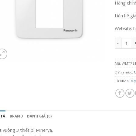
Hàng chín
Liên hệ gi
Website: h
Số lượng
Mã:
WMT781
Danh mục:
C
Từ khóa:
Mặ
 TẢ
BRAND
ĐÁNH GIÁ (0)
 vuông 3 thiết bị Minerva.