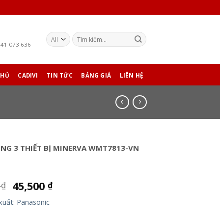
941 073 636
CHỦ
CADIVI
TIN TỨC
BẢNG GIÁ
LIÊN HỆ
NG 3 THIẾT BỊ MINERVA WMT7813-VN
0
45,500
₫
₫
xuất: Panasonic