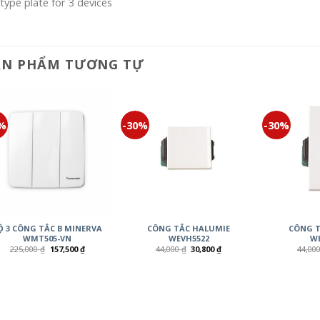
type plate for 3 devices
ẢN PHẨM TƯƠNG TỰ
0%
-30%
-30%
Ộ 3 CÔNG TẮC B MINERVA
CÔNG TẮC HALUMIE
CÔNG T
WMT505-VN
WEVH5522
WE
225,000
₫
157,500
₫
44,000
₫
30,800
₫
44,00