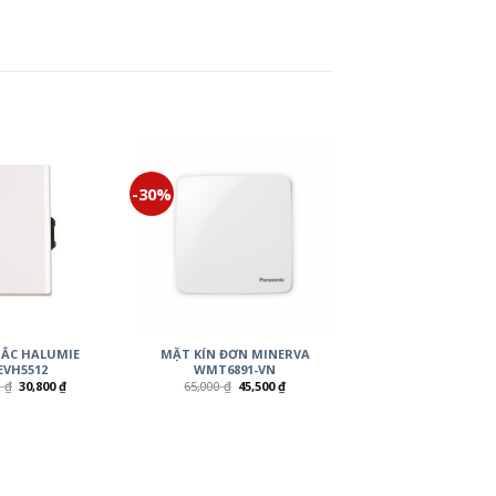
-30%
ẮC HALUMIE
MẶT KÍN ĐƠN MINERVA
VH5512
WMT6891-VN
0
₫
30,800
₫
65,000
₫
45,500
₫