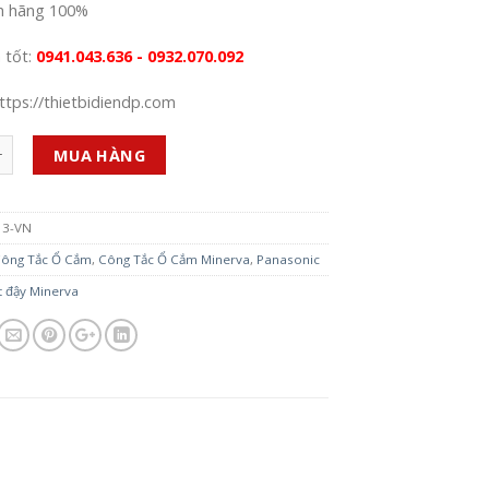
h hãng 100%
á tốt:
0941.043.636 - 0932.070.092
ttps://thietbidiendp.com
MUA HÀNG
3-VN
ông Tắc Ổ Cắm
,
Công Tắc Ổ Cắm Minerva
,
Panasonic
t đậy Minerva