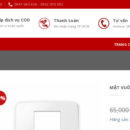
30
0941 043 636 - 0932 070 092
ip dịch vụ COD
Thanh toán
Tư vấn
m vi toàn quốc
Khi nhận hàng TP.HCM
Hotline: 0
TRANG 
MẶT VUÔ
0%
65,00
Hãng sản 