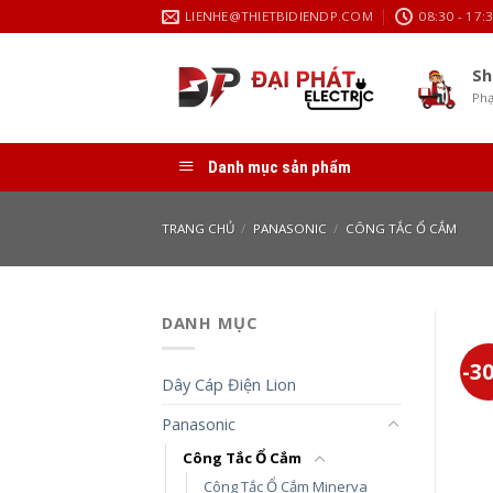
Skip
LIENHE@THIETBIDIENDP.COM
08:30 - 17:
to
content
Sh
Phạ
Danh mục sản phẩm
TRANG CHỦ
/
PANASONIC
/
CÔNG TẮC Ổ CẮM
DANH MỤC
-3
Dây Cáp Điện Lion
Panasonic
Công Tắc Ổ Cắm
Công Tắc Ổ Cắm Minerva