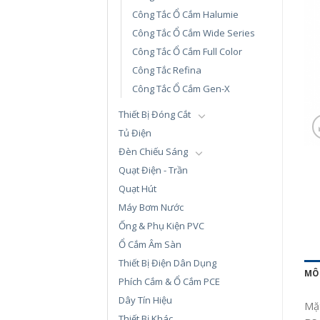
Công Tắc Ổ Cắm Halumie
Công Tắc Ổ Cắm Wide Series
Công Tắc Ổ Cắm Full Color
Công Tắc Refina
Công Tắc Ổ Cắm Gen-X
Thiết Bị Đóng Cắt
Tủ Điện
Đèn Chiếu Sáng
Quạt Điện - Trần
Quạt Hút
Máy Bơm Nước
Ống & Phụ Kiện PVC
Ổ Cắm Âm Sàn
Thiết Bị Điện Dân Dụng
MÔ
Phích Cắm & Ổ Cắm PCE
Dây Tín Hiệu
Mặt
Thiết Bị Khác