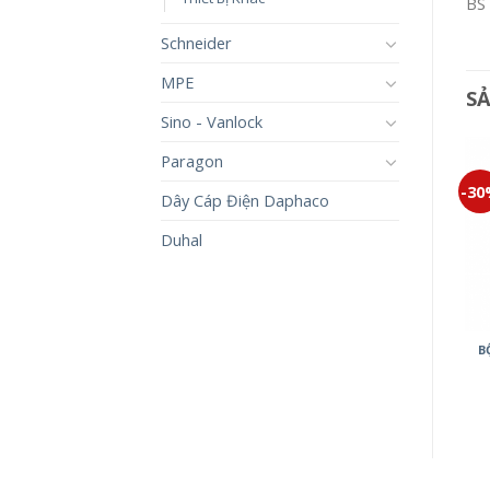
BS 
Schneider
MPE
S
Sino - Vanlock
Paragon
-30%
-30%
-3
Dây Cáp Điện Daphaco
Duhal
CÔNG TẮC HALUMIE
WEVH5003
154,000
₫
107,800
₫
MẶT DÙNG CHO 3 THIẾT BỊ
B
WEVH68030
18,000
₫
12,600
₫