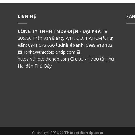
LIÊN HỆ
FA
CÔNG TY TNHH TMDV ĐIỆN - ĐẠI PHÁT
205/60 Trần Văn Đang, P.11, Q.3, TP.HCM
Tư
vấn:
0941 073 636
Kinh doanh:
0988 818 102
lienhe@thietbidiendp.com
https://thietbidiendp.com
8:00 – 17:30 từ Thứ
Hai đến Thứ Bảy
Copyright 2026 ©
Thietbidiendp.com