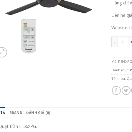
Hàng chín
Liên hệ gi
Website: h
Số lượng
Mã:
F-56XP
Danh mục:
P
Từ khóa:
Quạ
 TẢ
BRAND
ĐÁNH GIÁ (0)
Quạt trần F-56XPG.