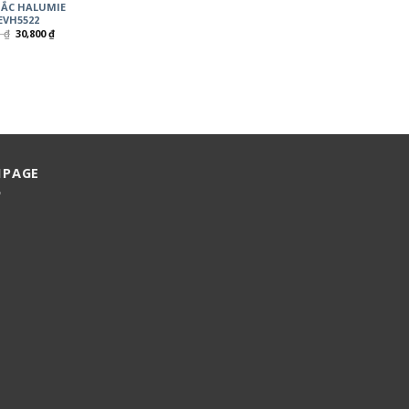
ẮC HALUMIE
VH5522
0
₫
30,800
₫
NPAGE