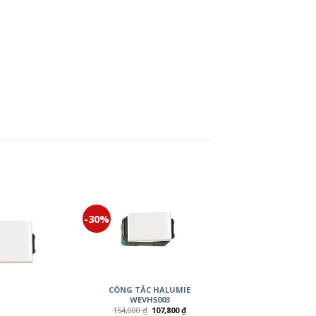
-30%
CÔNG TẮC HALUMIE
WEVH5003
154,000
₫
107,800
₫