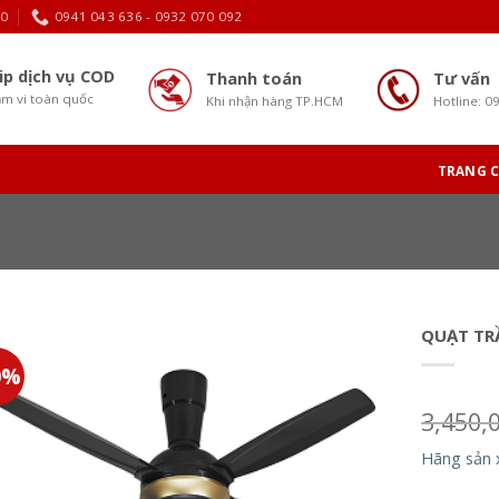
30
0941 043 636 - 0932 070 092
ip dịch vụ COD
Thanh toán
Tư vấn
m vi toàn quốc
Khi nhận hàng TP.HCM
Hotline: 0
TRANG 
QUẠT TR
0%
3,450,
Hãng sản 