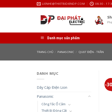
Skip
LIENHE@THIETBIDIENDP.COM
08:30 - 17:
to
content
Sh
Phạ
Danh mục sản phẩm
TRANG CHỦ
/
PANASONIC
/
QUẠT ĐIỆN - TRẦN
DANH MỤC
-3
Dây Cáp Điện Lion
Panasonic
Công Tắc Ổ Cắm
Thiết Bị Đóng Cắt