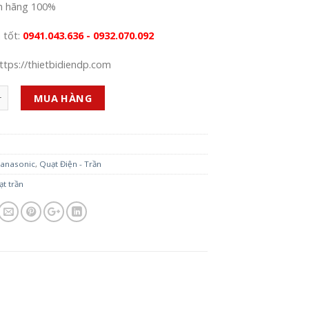
h hãng 100%
á tốt:
0941.043.636 - 0932.070.092
ttps://thietbidiendp.com
MUA HÀNG
G
anasonic
,
Quạt Điện - Trần
t trần