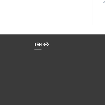
BỘ 3 CÔNG TẮC C MINERVA
CÔNG TẮC HALUMIE
B
WMT506-VN
WEVH5531
239,000
₫
167,300
₫
19,500
₫
13,650
₫
BẢN ĐỒ