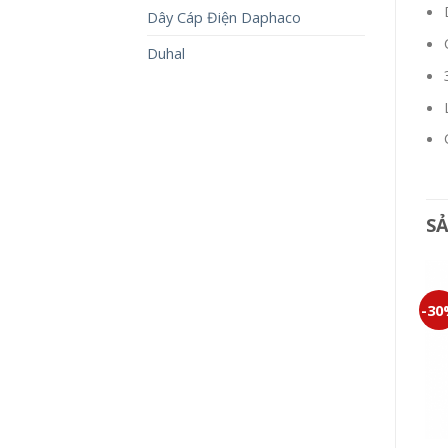
Dây Cáp Điện Daphaco
Duhal
S
-30%
-30%
-3