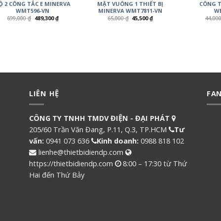
Ộ 2 CÔNG TẮC E MINERVA
MẶT VUÔNG 1 THIẾT BỊ
CÔNG T
WMT596-VN
MINERVA WMT7811-VN
WE
699,000
₫
489,300
₫
65,000
₫
45,500
₫
44,00
LIÊN HỆ
FA
CÔNG TY TNHH TMDV ĐIỆN - ĐẠI PHÁT
205/60 Trần Văn Đang, P.11, Q.3, TP.HCM
Tư
vấn:
0941 073 636
Kinh doanh:
0988 818 102
lienhe@thietbidiendp.com
https://thietbidiendp.com
8:00 – 17:30 từ Thứ
Hai đến Thứ Bảy