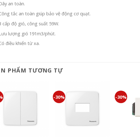
Dây an toàn.
Công tắc an toàn giúp bảo vệ động cơ quạt.
3 cấp độ gió, công suất 59W.
Lưu lượng gió 191m3/phút.
Có điều khiển từ xa.
ẢN PHẨM TƯƠNG TỰ
0%
-30%
-30%