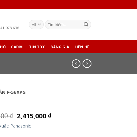
941 073 636
CHỦ
CADIVI
TIN TỨC
BẢNG GIÁ
LIÊN HỆ
ẦN F-56XPG
000
2,415,000
₫
₫
xuất: Panasonic