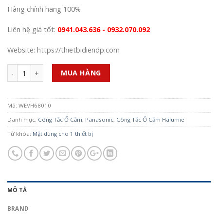
Hàng chính hãng 100%
Liên hệ giá tốt:
0941.043.636 - 0932.070.092
Website: https://thietbidiendp.com
Số lượng
MUA HÀNG
Mã:
WEVH68010
Danh mục:
Công Tắc Ổ Cắm
,
Panasonic
,
Công Tắc Ổ Cắm Halumie
Từ khóa:
Mặt dùng cho 1 thiết bị
MÔ TẢ
BRAND