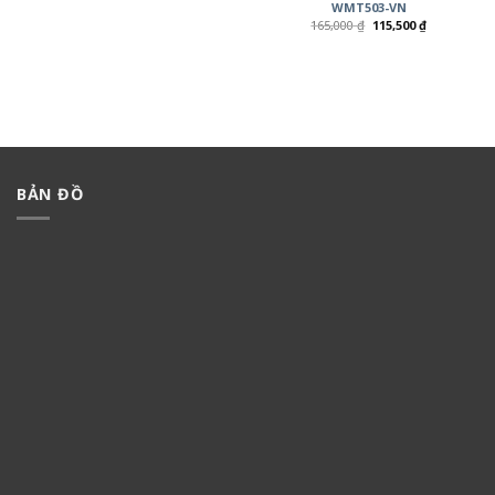
WMT503-VN
165,000
₫
115,500
₫
BẢN ĐỒ