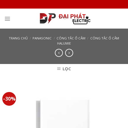
Skip
to
content
TRANG CHỦ
/
PANASONIC
/
CÔNG TẮC Ổ CẮM
/
CÔNG TẮC Ổ CẮM
HALUMIE
LỌC
-30%