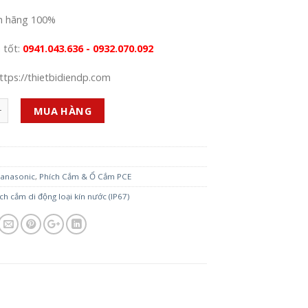
h hãng 100%
á tốt:
0941.043.636 - 0932.070.092
ttps://thietbidiendp.com
MUA HÀNG
anasonic
,
Phích Cắm & Ổ Cắm PCE
ch cắm di động loại kín nước (IP67)