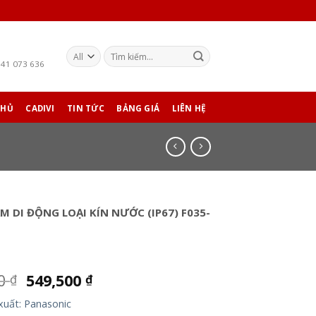
941 073 636
CHỦ
CADIVI
TIN TỨC
BẢNG GIÁ
LIÊN HỆ
M DI ĐỘNG LOẠI KÍN NƯỚC (IP67) F035-
00
549,500
₫
₫
xuất: Panasonic