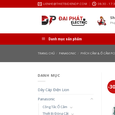
Skip
LIENHE@THIETBIDIENDP.COM
08:30 - 17:
to
content
Sh
Phạ
Danh mục sản phẩm
TRANG CHỦ
/
PANASONIC
/
PHÍCH CẮM & Ổ CẮM PC
DANH MỤC
-3
Dây Cáp Điện Lion
Panasonic
Công Tắc Ổ Cắm
Thiết Bị Đóng Cắt