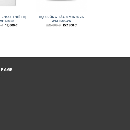
CHO 3 THIẾT BỊ
BỘ 3 CÔNG TẮC B MINERVA
VH68030
WMT505-VN
0
₫
12,600
₫
225,000
₫
157,500
₫
NPAGE