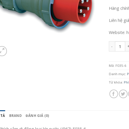
Hàng chín
Liên hệ gi
Website: h
Số lượng
Mã:
F035-6
Danh mục:
P
Từ khóa:
Phí
 TẢ
BRAND
ĐÁNH GIÁ (0)
Phích cắm di động loại kín nước (IP67) F035-6.