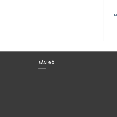
CÔNG TẮC HALUMIE
BỘ 3 CÔNG TẮC C MINERVA
M
WEVH5512
WMT506-VN
44,000
₫
30,800
₫
239,000
₫
167,300
₫
BẢN ĐỒ