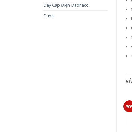
Dây Cáp Điện Daphaco
Duhal
S
-30%
-30%
-3