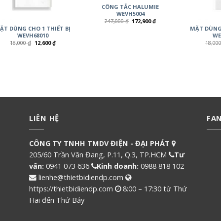
CÔNG TẮC HALUMIE
WEVH5004
247,000
₫
172,900
₫
ẶT DÙNG CHO 1 THIẾT BỊ
MẶT DÙNG 
WEVH68010
WE
18,000
₫
12,600
₫
18,00
LIÊN HỆ
FA
CÔNG TY TNHH TMDV ĐIỆN - ĐẠI PHÁT
205/60 Trần Văn Đang, P.11, Q.3, TP.HCM
Tư
vấn:
0941 073 636
Kinh doanh:
0988 818 102
lienhe@thietbidiendp.com
https://thietbidiendp.com
8:00 – 17:30 từ Thứ
Hai đến Thứ Bảy