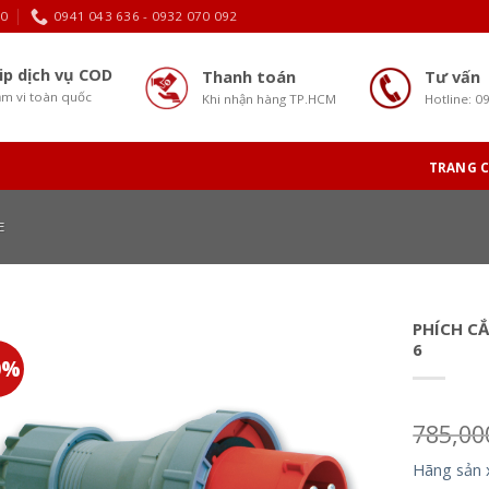
30
0941 043 636 - 0932 070 092
ip dịch vụ COD
Thanh toán
Tư vấn
m vi toàn quốc
Khi nhận hàng TP.HCM
Hotline: 0
TRANG 
E
PHÍCH CẮ
6
0%
785,0
Hãng sản 