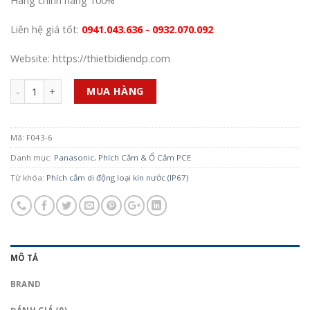
Hàng chính hãng 100%
Liên hệ giá tốt:
0941.043.636 - 0932.070.092
Website: https://thietbidiendp.com
Số lượng
MUA HÀNG
Mã:
F043-6
Danh mục:
Panasonic
,
Phích Cắm & Ổ Cắm PCE
Từ khóa:
Phích cắm di động loại kín nước (IP67)
MÔ TẢ
BRAND