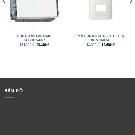
CÔNG TẮC HALUMIE
MẶT DÙNG CHO 2 THIẾT BỊ
WEVH5542-7
WEVH68020
134,000
₫
93,800
₫
18,000
₫
12,600
₫
BẢN ĐỒ