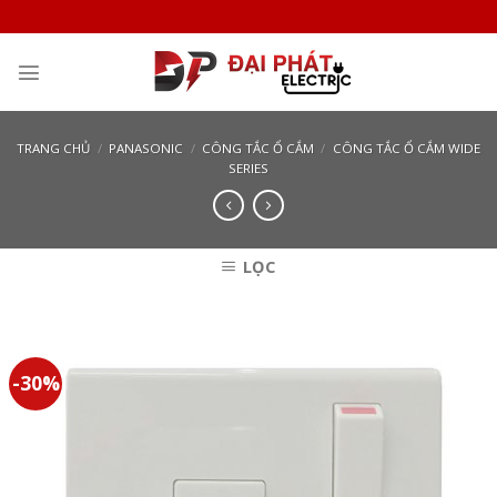
Skip
to
content
TRANG CHỦ
/
PANASONIC
/
CÔNG TẮC Ổ CẮM
/
CÔNG TẮC Ổ CẮM WIDE
SERIES
LỌC
-30%