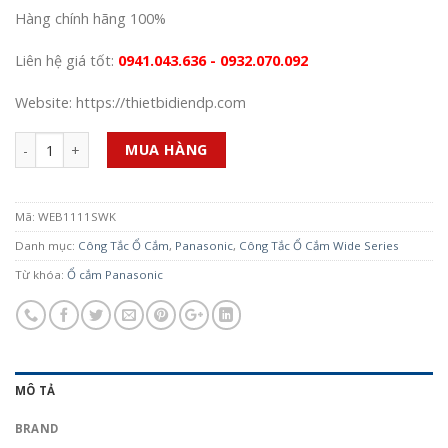
Hàng chính hãng 100%
Liên hệ giá tốt:
0941.043.636 - 0932.070.092
Website: https://thietbidiendp.com
Số lượng
MUA HÀNG
Mã:
WEB1111SWK
Danh mục:
Công Tắc Ổ Cắm
,
Panasonic
,
Công Tắc Ổ Cắm Wide Series
Từ khóa:
Ổ cắm Panasonic
MÔ TẢ
BRAND