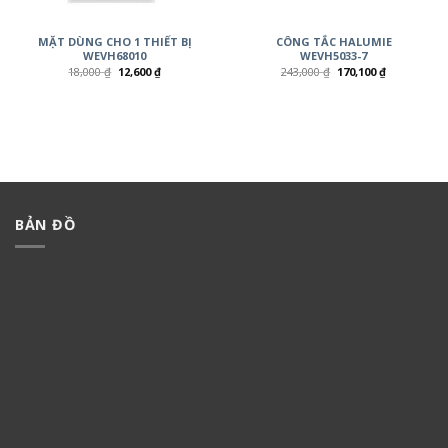
MẶT DÙNG CHO 1 THIẾT BỊ
CÔNG TẮC HALUMIE
WEVH68010
WEVH5033-7
18,000
₫
12,600
₫
243,000
₫
170,100
₫
BẢN ĐỒ