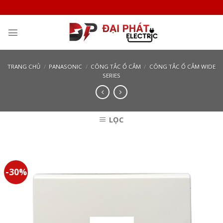
Skip
to
content
TRANG CHỦ
/
PANASONIC
/
CÔNG TẮC Ổ CẮM
/
CÔNG TẮC Ổ CẮM WIDE
SERIES
LỌC
-30%