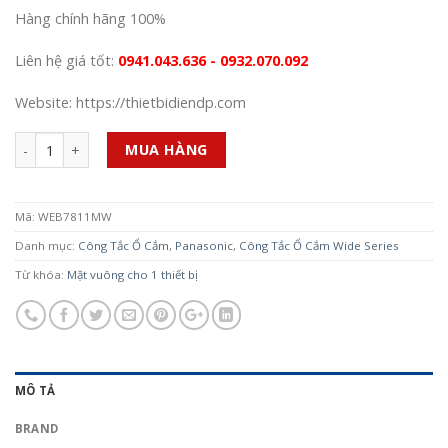
Hàng chính hãng 100%
Liên hệ giá tốt:
0941.043.636 - 0932.070.092
Website: https://thietbidiendp.com
Số lượng
MUA HÀNG
Mã:
WEB7811MW
Danh mục:
Công Tắc Ổ Cắm
,
Panasonic
,
Công Tắc Ổ Cắm Wide Series
Từ khóa:
Mặt vuông cho 1 thiết bị
MÔ TẢ
BRAND