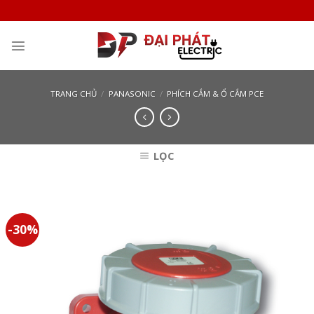
Skip
to
content
TRANG CHỦ
/
PANASONIC
/
PHÍCH CẮM & Ổ CẮM PCE
LỌC
-30%