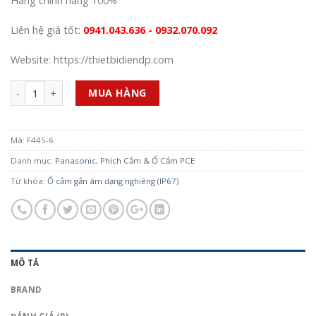
Hàng chính hãng 100%
Liên hệ giá tốt:
0941.043.636 - 0932.070.092
Website: https://thietbidiendp.com
Số lượng
MUA HÀNG
Mã:
F445-6
Danh mục:
Panasonic
,
Phích Cắm & Ổ Cắm PCE
Từ khóa:
Ổ cắm gắn âm dạng nghiêng (IP67)
MÔ TẢ
BRAND