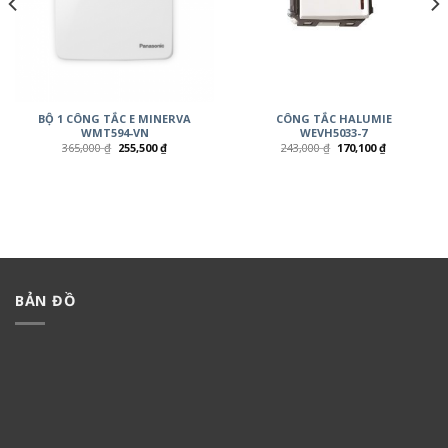
BỘ 1 CÔNG TẮC E MINERVA
CÔNG TẮC HALUMIE
WMT594-VN
WEVH5033-7
365,000
₫
255,500
₫
243,000
₫
170,100
₫
BẢN ĐỒ