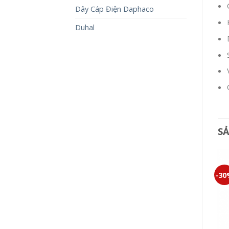
Dây Cáp Điện Daphaco
Duhal
S
-30%
-30%
-3