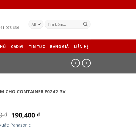
941 073 636
CHỦ
CADIVI
TIN TỨC
BẢNG GIÁ
LIÊN HỆ
ẮM CHO CONTAINER F0242-3V
00
190,400
₫
₫
xuất: Panasonic