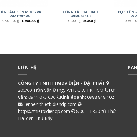
ĐÈN CẢM BIẾN MINERVA
CÔNG TẮC HALUMIE
BỘ 1 CÔNG
WMT707-VN
WEVH5542-7
WM
2,500,000
₫
1,750,000
₫
134,000
₫
93,800
₫
365,00
LIÊN HỆ
FA
CÔNG TY TNHH TMDV ĐIỆN - ĐẠI PHÁT
205/60 Trần Văn Đang, P.11, Q.3, TP.HCM
Tư
vấn:
0941 073 636
Kinh doanh:
0988 818 102
lienhe@thietbidiendp.com
https://thietbidiendp.com
8:00 – 17:30 từ Thứ
Hai đến Thứ Bảy