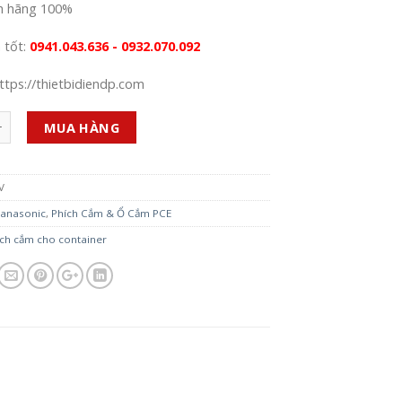
h hãng 100%
á tốt:
0941.043.636 - 0932.070.092
ttps://thietbidiendp.com
MUA HÀNG
V
anasonic
,
Phích Cắm & Ổ Cắm PCE
ích cắm cho container