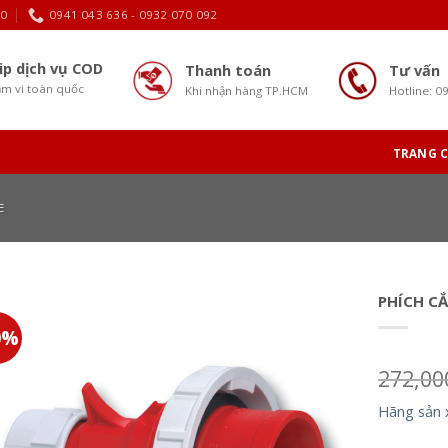
30
0941 043 636 - 0932 070 092
ip dịch vụ COD
Thanh toán
Tư vấn
m vi toàn quốc
Khi nhận hàng TP.HCM
Hotline: 0
TRANG 
E
PHÍCH C
0%
272,0
Hãng sản 