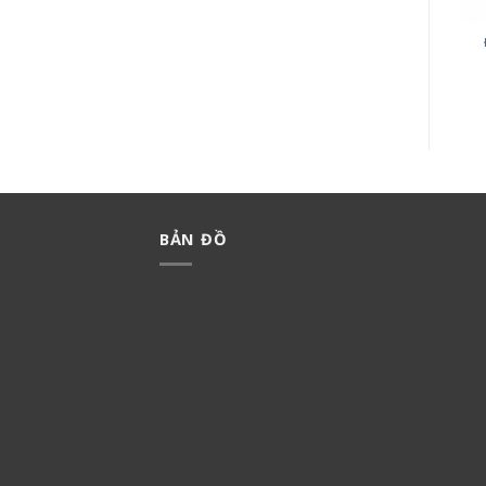
MẶT VUÔNG 3 THIẾT BỊ
MẶT VUÔNG 1 THIẾT BỊ
MINERVA WMT7813-VN
MINERVA WMT7811-VN
65,000
₫
45,500
₫
65,000
₫
45,500
₫
BẢN ĐỒ