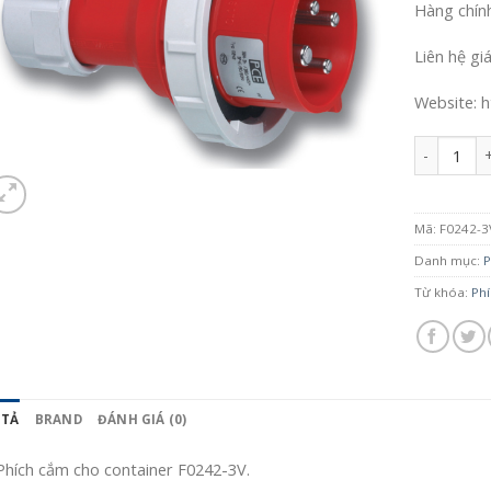
Hàng chín
Liên hệ gi
Website: h
Số lượng
Mã:
F0242-3
Danh mục:
P
Từ khóa:
Ph
 TẢ
BRAND
ĐÁNH GIÁ (0)
Phích cắm cho container F0242-3V.