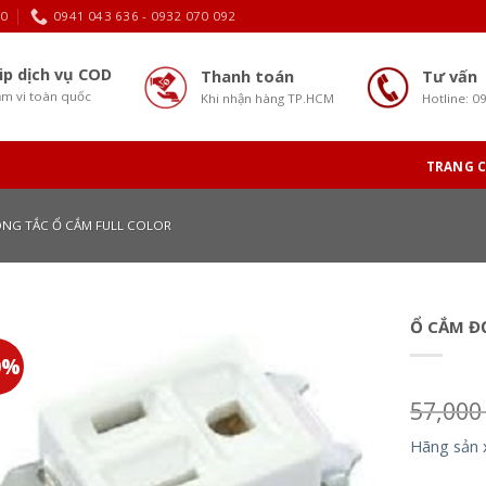
30
0941 043 636 - 0932 070 092
ip dịch vụ COD
Thanh toán
Tư vấn
m vi toàn quốc
Khi nhận hàng TP.HCM
Hotline: 0
TRANG 
NG TẮC Ổ CẮM FULL COLOR
Ổ CẮM Đ
0%
57,00
Hãng sản 