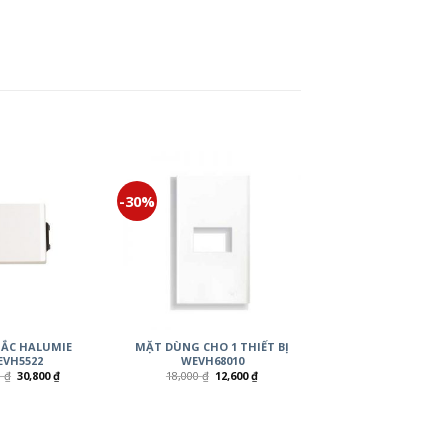
-30%
ẮC HALUMIE
MẶT DÙNG CHO 1 THIẾT BỊ
VH5522
WEVH68010
0
₫
30,800
₫
18,000
₫
12,600
₫