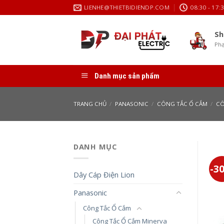
Skip
LIENHE@THIETBIDIENDP.COM
08:30 - 17:
to
content
Sh
Phạ
Danh mục sản phẩm
TRANG CHỦ
/
PANASONIC
/
CÔNG TẮC Ổ CẮM
/
CÔ
DANH MỤC
-3
Dây Cáp Điện Lion
Panasonic
Công Tắc Ổ Cắm
Công Tắc Ổ Cắm Minerva