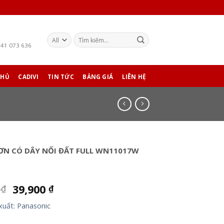
941 073 636
CHỦ
CADIVI
TIN TỨC
BẢNG GIÁ
LIÊN HỆ
ƠN CÓ DÂY NỐI ĐẤT FULL WN11017W
0
39,900
₫
₫
xuất: Panasonic