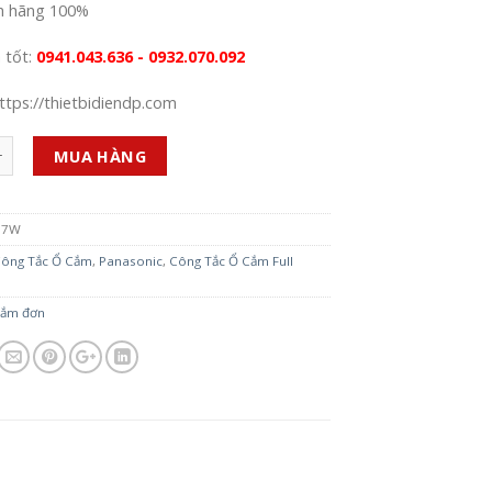
h hãng 100%
á tốt:
0941.043.636 - 0932.070.092
ttps://thietbidiendp.com
MUA HÀNG
17W
ông Tắc Ổ Cắm
,
Panasonic
,
Công Tắc Ổ Cắm Full
cắm đơn