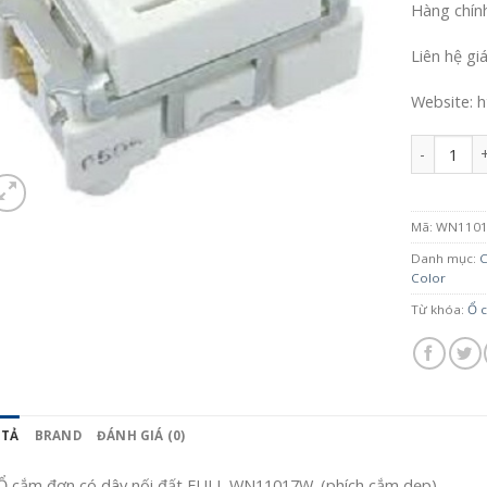
Hàng chín
Liên hệ gi
Website: h
Số lượng
Mã:
WN110
Danh mục:
C
Color
Từ khóa:
Ổ 
 TẢ
BRAND
ĐÁNH GIÁ (0)
Ổ cắm đơn có dây nối đất FULL WN11017W. (phích cắm dẹp).