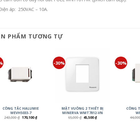
Điện áp: 250VAC – 10A.
ẢN PHẨM TƯƠNG TỰ
0%
-30%
-30%
CÔNG TẮC HALUMIE
MẶT VUÔNG 2 THIẾT BỊ
CÔNG T
WEVH5033-7
MINERVA WMT7812-VN
WE
243,000
₫
170,100
₫
65,000
₫
45,500
₫
44,00