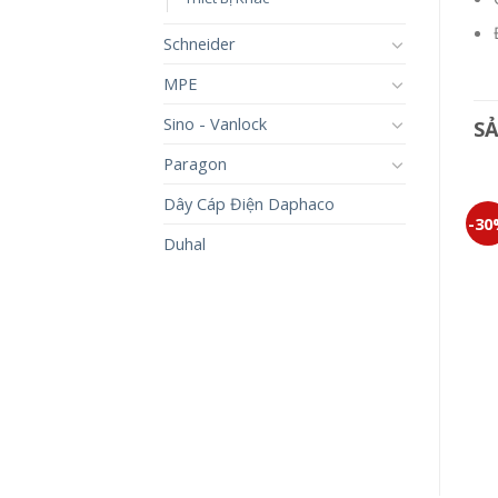
Schneider
MPE
Sino - Vanlock
S
Paragon
Dây Cáp Điện Daphaco
-30%
-30%
-3
Duhal
BỘ 2 CÔNG TẮC E MINERVA
CÔNG TẮC HALUMIE
WMT596-VN
WEVH5531
699,000
₫
489,300
₫
19,500
₫
13,650
₫