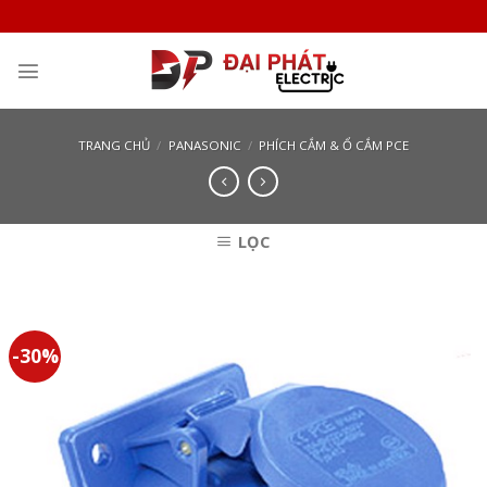
Skip
to
content
TRANG CHỦ
/
PANASONIC
/
PHÍCH CẮM & Ổ CẮM PCE
LỌC
-30%