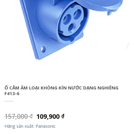
Ổ CẮM ÂM LOẠI KHÔNG KÍN NƯỚC DẠNG NGHIÊNG
F413-6
157,000
109,900
₫
₫
Hãng sản xuất: Panasonic