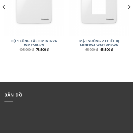
BỘ 1 CÔNG TẮC B MINERVA
MẶT VUÔNG 2 THIẾT BỊ
WMT501-VN
MINERVA WMT7812-VN
105,000
₫
73,500
₫
65,000
₫
45,500
₫
BẢN ĐỒ