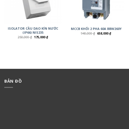
ISOLATOR CẦU DAO KÍN NƯỚC
MCCB KHỐI 2 PHA 60A BBW260Y
(IP66) NIS235
940,000
₫
658,000
₫
250,000
₫
175,000
₫
BẢN ĐỒ