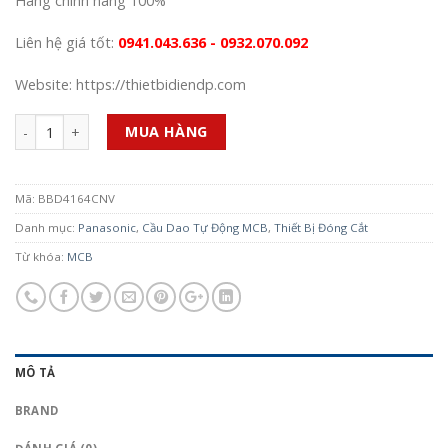
Hàng chính hãng 100%
Liên hệ giá tốt:
0941.043.636 - 0932.070.092
Website: https://thietbidiendp.com
Số lượng
MUA HÀNG
Mã:
BBD4164CNV
Danh mục:
Panasonic
,
Cầu Dao Tự Động MCB
,
Thiết Bị Đóng Cắt
Từ khóa:
MCB
MÔ TẢ
BRAND