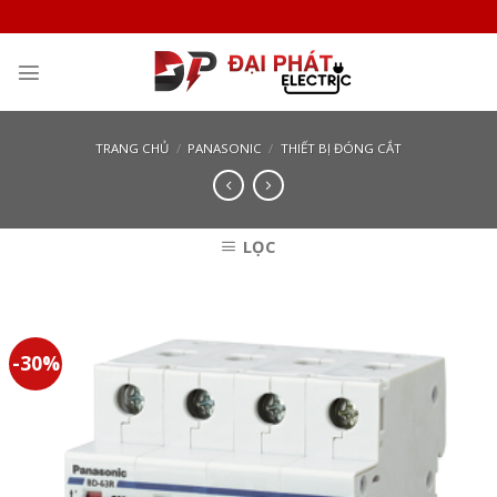
Skip
to
content
TRANG CHỦ
/
PANASONIC
/
THIẾT BỊ ĐÓNG CẮT
LỌC
-30%