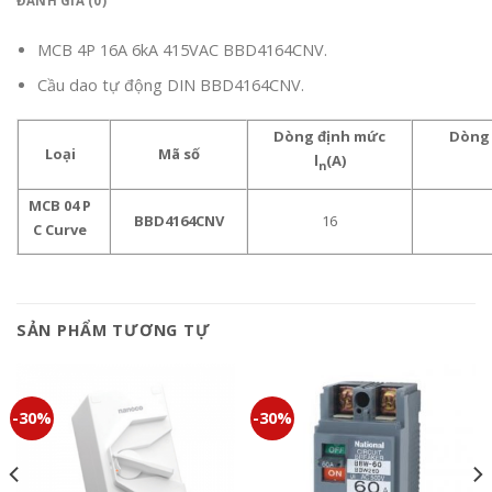
ĐÁNH GIÁ (0)
MCB 4P 16A 6kA 415VAC BBD4164CNV.
Cầu dao tự động DIN BBD4164CNV.
Dòng định mức
Dòng 
Loại
Mã số
l
(A)
n
MCB 04 P
BBD4164CNV
16
C Curve
SẢN PHẨM TƯƠNG TỰ
-30%
-30%