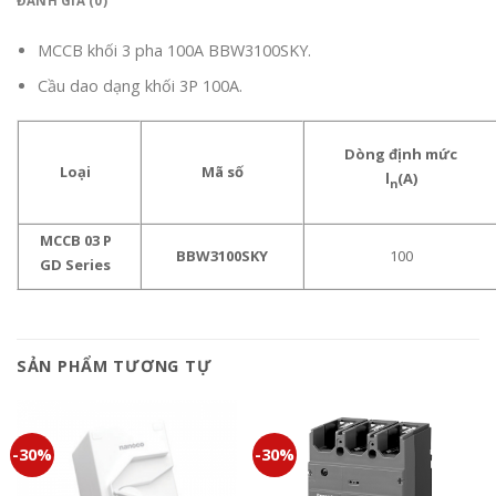
ĐÁNH GIÁ (0)
MCCB khối 3 pha 100A BBW3100SKY.
Cầu dao dạng khối 3P 100A.
Dòng định mức
Loại
Mã số
l
(A)
n
MCCB 03 P
BBW3100SKY
100
GD Series
SẢN PHẨM TƯƠNG TỰ
-30%
-30%