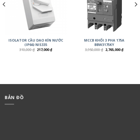
ISOLATOR CẦU DAO KÍN NƯỚC
MCCB KHỐI 3 PHA 175A
(IP66) NIS335
BBW3175KY
310,000
₫
217,000
₫
3,950,000
₫
2,765,000
₫
BẢN ĐỒ