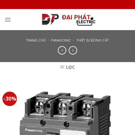
Skip
to
content
TRANG CHỦ
/
PANASONIC
/
THIẾT BỊ ĐÓNG CẮT
LỌC
-30%