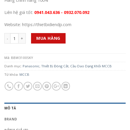
Hàng chính hãng 100%
Liên hệ giá tốt:
0941.043.636 - 0932.070.092
Website: https://thietbidiendp.com
Số lượng
MUA HÀNG
Mã:
BBW3100SKY
Danh mục:
Panasonic
,
Thiết Bị Đóng Cắt
,
Cầu Dao Dạng Khối MCCB
Từ khóa:
MCCB
MÔ TẢ
BRAND