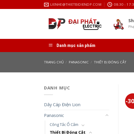
Skip
LIENHE@THIETBIDIENDP.COM
08:30 - 17:
to
content
Sh
Phạ
Danh mục sản phẩm
TRANG CHỦ
/
PANASONIC
/
THIẾT BỊ ĐÓNG CẮT
DANH MỤC
-3
Dây Cáp Điện Lion
Panasonic
Công Tắc Ổ Cắm
Thiết Bị Đóng Cắt