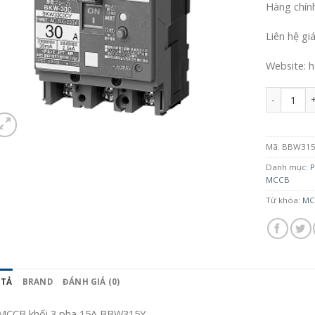
Hàng chín
Liên hệ gi
Website: h
Số lượng
Mã:
BBW31
Danh mục:
P
MCCB
Từ khóa:
MC
 TẢ
BRAND
ĐÁNH GIÁ (0)
MCCB khối 3 pha 15A BBW315Y.