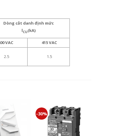
Dòng cắt danh định mức
l
(kA)
CU
200
VAC
415
VAC
2.5
1.5
-30%