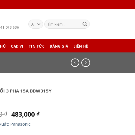
941 073 636
CHỦ
CADIVI
TIN TỨC
BẢNG GIÁ
LIÊN HỆ
ỐI 3 PHA 15A BBW315Y
00
483,000
₫
₫
xuất: Panasonic