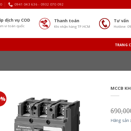
30
0941 043 636 - 0932 070 092
ip dịch vụ COD
Thanh toán
Tư vấn
m vi toàn quốc
Khi nhận hàng TP.HCM
Hotline: 0
TRANG 
MCCB KH
0%
690,0
Hãng sản 