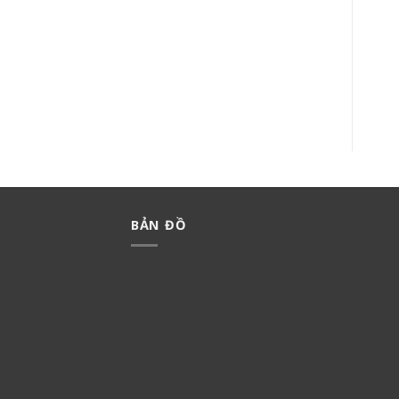
ISOLATOR CẦU DAO KÍN
MCCB KHỐI 3 PHA 125A
NƯỚC (IP66) NIS445
BBW3125SKY
400,000
₫
280,000
₫
2,870,000
₫
2,009,000
₫
BẢN ĐỒ