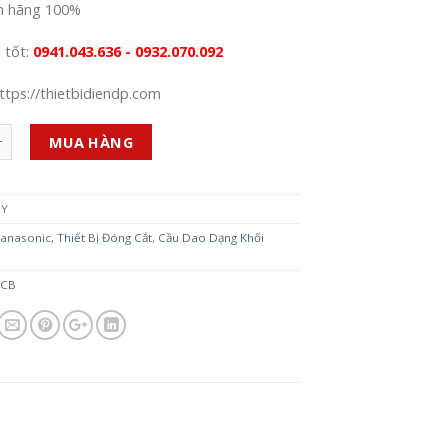
h hãng 100%
á tốt:
0941.043.636 - 0932.070.092
ttps://thietbidiendp.com
MUA HÀNG
5Y
anasonic
,
Thiết Bị Đóng Cắt
,
Cầu Dao Dạng Khối
CB