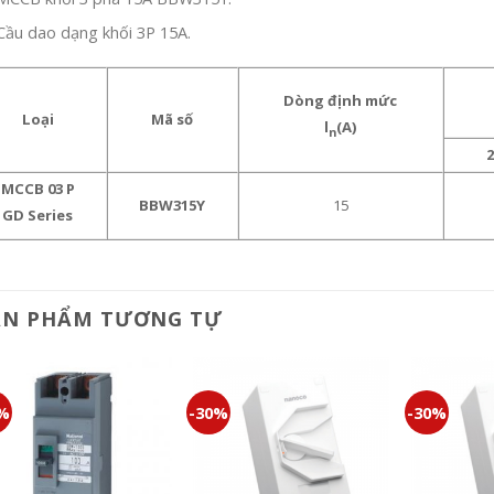
Cầu dao dạng khối 3P 15A.
Dòng định mức
Loại
Mã số
l
(A)
n
MCCB 03 P
BBW315Y
15
GD Series
ẢN PHẨM TƯƠNG TỰ
0%
-30%
-30%