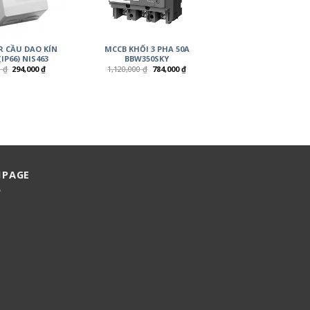
R CẦU DAO KÍN
MCCB KHỐI 3 PHA 50A
IP66) NIS463
BBW350SKY
0
₫
294,000
₫
1,120,000
₫
784,000
₫
NPAGE