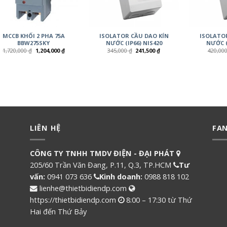
MCCB KHỐI 2 PHA 75A
ISOLATOR CẦU DAO KÍN
ISOLATO
BBW275SKY
NƯỚC (IP66) NIS420
NƯỚC (
1,720,000
₫
1,204,000
₫
345,000
₫
241,500
₫
420,00
LIÊN HỆ
FA
CÔNG TY TNHH TMDV ĐIỆN - ĐẠI PHÁT
205/60 Trần Văn Đang, P.11, Q.3, TP.HCM
Tư
vấn:
0941 073 636
Kinh doanh:
0988 818 102
lienhe@thietbidiendp.com
https://thietbidiendp.com
8:00 – 17:30 từ Thứ
Hai đến Thứ Bảy