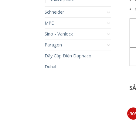
Schneider
MPE
Sino - Vanlock
Paragon
Dây Cáp Điện Daphaco
Duhal
S
-30%
-30%
-3