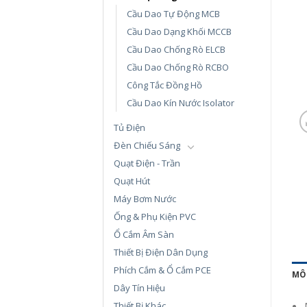
Cầu Dao Tự Động MCB
Cầu Dao Dạng Khối MCCB
Cầu Dao Chống Rò ELCB
Cầu Dao Chống Rò RCBO
Công Tắc Đồng Hồ
Cầu Dao Kín Nước Isolator
Tủ Điện
Đèn Chiếu Sáng
Quạt Điện - Trần
Quạt Hút
Máy Bơm Nước
Ống & Phụ Kiện PVC
Ổ Cắm Âm Sàn
Thiết Bị Điện Dân Dụng
Phích Cắm & Ổ Cắm PCE
MÔ
Dây Tín Hiệu
Thiết Bị Khác