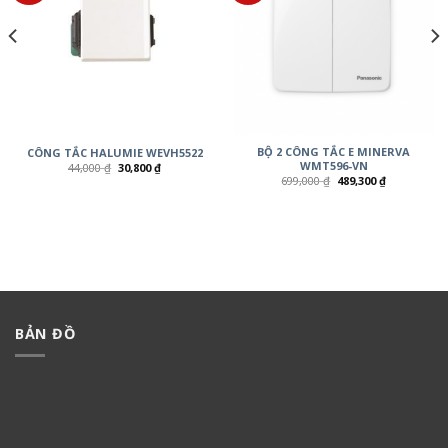
BỘ 2 CÔNG TẮC E MINERVA
CÔNG TẮC HALUMIE WEVH5522
WMT596-VN
44,000
₫
30,800
₫
699,000
₫
489,300
₫
BẢN ĐỒ