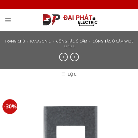
Skip
to
content
TRANG CHỦ
/
PANASONIC
/
CÔNG TẮC Ổ CẮM
/
CÔNG TẮC Ổ CẮM WIDE
SERIES
LỌC
-30%