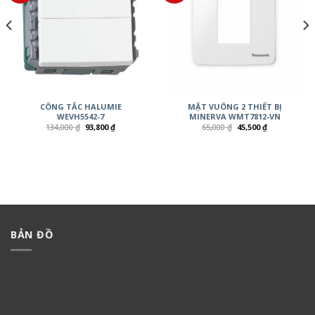
CÔNG TẮC HALUMIE
MẶT VUÔNG 2 THIẾT BỊ
WEVH5542-7
MINERVA WMT7812-VN
134,000
₫
93,800
₫
65,000
₫
45,500
₫
BẢN ĐỒ