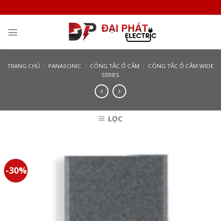
Skip
to
content
TRANG CHỦ
/
PANASONIC
/
CÔNG TẮC Ổ CẮM
/
CÔNG TẮC Ổ CẮM WIDE
SERIES
LỌC
-30%