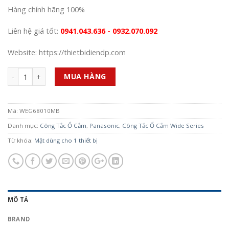
Hàng chính hãng 100%
Liên hệ giá tốt:
0941.043.636 - 0932.070.092
Website: https://thietbidiendp.com
Số lượng
MUA HÀNG
Mã:
WEG68010MB
Danh mục:
Công Tắc Ổ Cắm
,
Panasonic
,
Công Tắc Ổ Cắm Wide Series
Từ khóa:
Mặt dùng cho 1 thiết bị
MÔ TẢ
BRAND