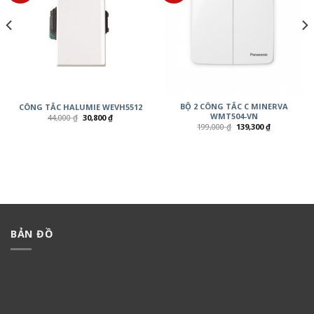
BỘ 2 CÔNG TẮC C MINERVA
CÔNG TẮC HALUMIE WEVH5512
WMT504-VN
44,000
₫
30,800
₫
199,000
₫
139,300
₫
BẢN ĐỒ