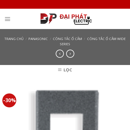
Skip
to
content
TRANG CHỦ
/
PANASONIC
/
CÔNG TẮC Ổ CẮM
/
CÔNG TẮC Ổ CẮM WIDE
SERIES
LỌC
-30%