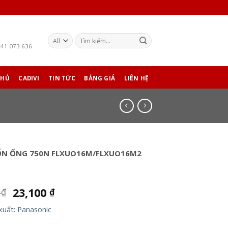
941 073 636
CHỦ
CADIVI
TIN TỨC
BẢNG GIÁ
LIÊN HỆ
ỐN ỐNG 750N FLXUO16M/FLXUO16M2
0
23,100
₫
₫
xuất: Panasonic