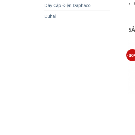
Dây Cáp Điện Daphaco
Duhal
S
-30%
-30%
-3
BỘ 1 CÔNG TẮC E MINERVA
BỘ 1 CÔNG TẮC B MINERVA
WMT594-VN
WMT501-VN
365,000
₫
255,500
₫
105,000
₫
73,500
₫