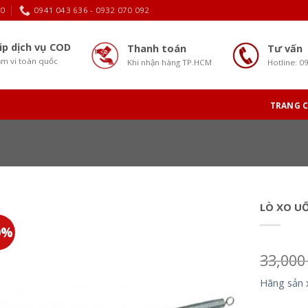
30
0941 043 636 - 0932 070 092
ip dịch vụ COD
Thanh toán
Tư vấn
m vi toàn quốc
Khi nhận hàng TP.HCM
Hotline: 0
TRANG 
LÒ XO U
0%
33,00
Hãng sản 