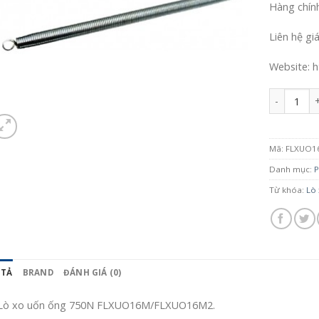
Hàng chín
Liên hệ gi
Website: h
Số lượng
Mã:
FLXUO1
Danh mục:
P
Từ khóa:
Lò
 TẢ
BRAND
ĐÁNH GIÁ (0)
Lò xo uốn ống 750N FLXUO16M/FLXUO16M2.