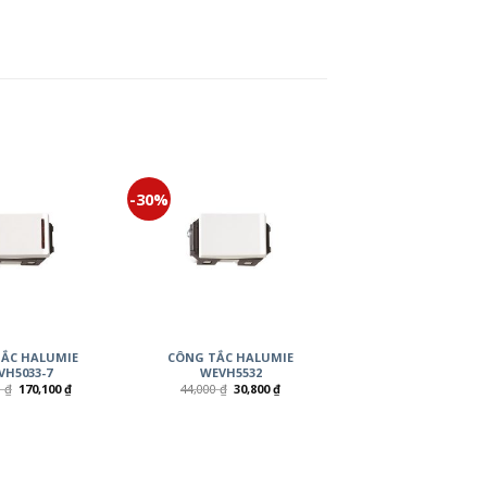
-30%
ẮC HALUMIE
CÔNG TẮC HALUMIE
VH5033-7
WEVH5532
0
₫
170,100
₫
44,000
₫
30,800
₫