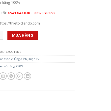
h hãng 100%
á tốt:
0941.043.636 - 0932.070.092
ttps://thietbidiendp.com
MUA HÀNG
6M/FLXUO16M2
anasonic
,
Ống & Phụ Kiện PVC
 xo uốn ống 750N