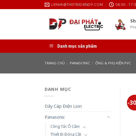
Skip
LIENHE@THIETBIDIENDP.COM
08:30 - 17:
to
content
Sh
Phạ
Danh mục sản phẩm
TRANG CHỦ
/
PANASONIC
/
ỐNG & PHỤ KIỆN PVC
DANH MỤC
-3
Dây Cáp Điện Lion
Panasonic
Công Tắc Ổ Cắm
Thiết Bị Đóng Cắt