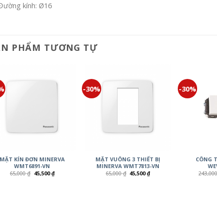
Đường kính: Ø16
ẢN PHẨM TƯƠNG TỰ
0%
-30%
-30%
MẶT KÍN ĐƠN MINERVA
MẶT VUÔNG 3 THIẾT BỊ
CÔNG T
WMT6891-VN
MINERVA WMT7813-VN
WE
65,000
₫
45,500
₫
65,000
₫
45,500
₫
243,00