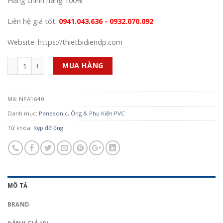
Hàng chính hãng 100%
Liên hệ giá tốt:
0941.043.636 - 0932.070.092
Website: https://thietbidiendp.com
Số lượng
MUA HÀNG
Mã:
NPA1640
Danh mục:
Panasonic
,
Ống & Phụ Kiện PVC
Từ khóa:
Kẹp đỡ ống
MÔ TẢ
BRAND