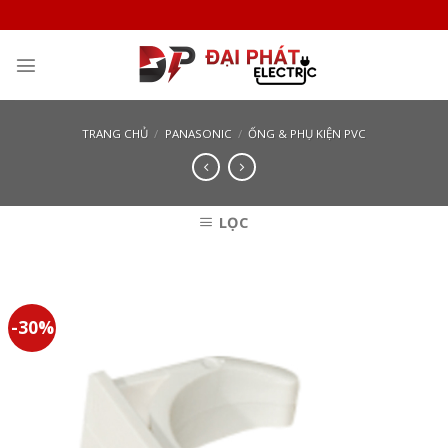
Skip
to
content
TRANG CHỦ
/
PANASONIC
/
ỐNG & PHỤ KIỆN PVC
LỌC
-30%