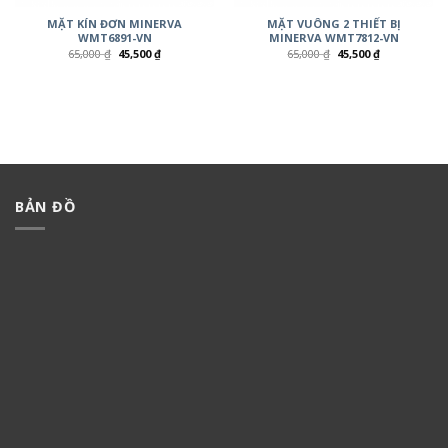
MẶT KÍN ĐƠN MINERVA
MẶT VUÔNG 2 THIẾT BỊ
WMT6891-VN
MINERVA WMT7812-VN
65,000
₫
45,500
₫
65,000
₫
45,500
₫
BẢN ĐỒ