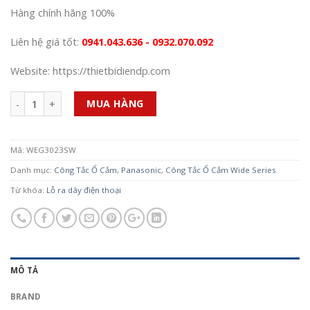
Hàng chính hãng 100%
Liên hệ giá tốt:
0941.043.636 - 0932.070.092
Website: https://thietbidiendp.com
Số lượng
MUA HÀNG
Mã:
WEG3023SW
Danh mục:
Công Tắc Ổ Cắm
,
Panasonic
,
Công Tắc Ổ Cắm Wide Series
Từ khóa:
Lỗ ra dây điện thoại
MÔ TẢ
BRAND