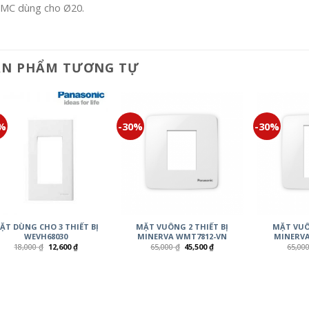
IMC dùng cho Ø20.
ẢN PHẨM TƯƠNG TỰ
0%
-30%
-30%
ẶT DÙNG CHO 3 THIẾT BỊ
MẶT VUÔNG 2 THIẾT BỊ
MẶT VUÔ
WEVH68030
MINERVA WMT7812-VN
MINERVA
18,000
₫
12,600
₫
65,000
₫
45,500
₫
65,00