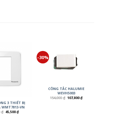
-30%
CÔNG TẮC HALUMIE
WEVH5003
154,000
₫
107,800
₫
NG 3 THIẾT BỊ
 WMT7813-VN
0
₫
45,500
₫