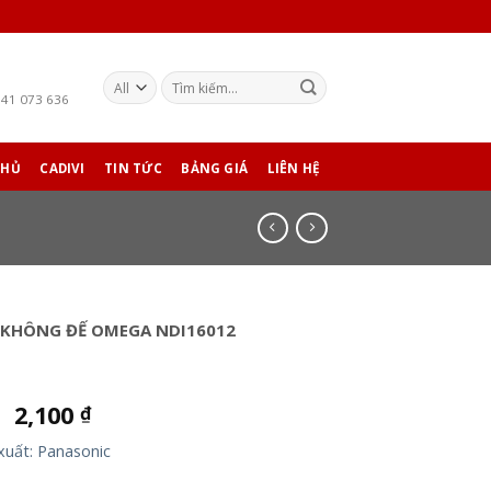
941 073 636
CHỦ
CADIVI
TIN TỨC
BẢNG GIÁ
LIÊN HỆ
 KHÔNG ĐẾ OMEGA NDI16012
2,100
₫
₫
xuất: Panasonic