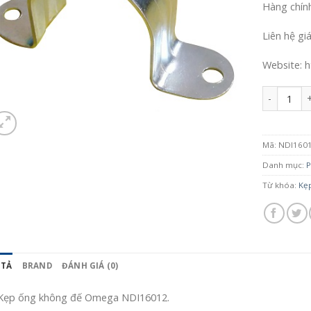
Hàng chín
Liên hệ gi
Website: h
Số lượng
Mã:
NDI160
Danh mục:
P
Từ khóa:
Kẹ
 TẢ
BRAND
ĐÁNH GIÁ (0)
Kẹp ống không đế Omega NDI16012.