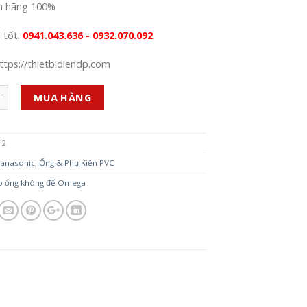
h hãng 100%
á tốt:
0941.043.636 - 0932.070.092
ttps://thietbidiendp.com
MUA HÀNG
12
anasonic
,
Ống & Phụ Kiện PVC
p ống không đế Omega