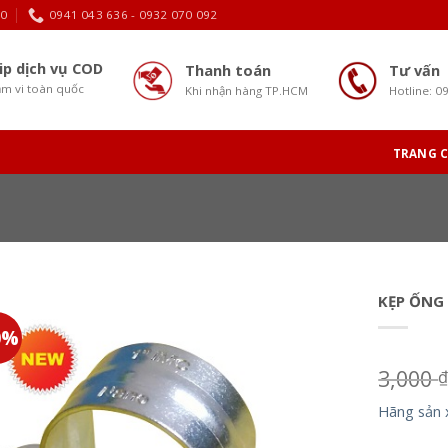
30
0941 043 636 - 0932 070 092
ip dịch vụ COD
Thanh toán
Tư vấn
m vi toàn quốc
Khi nhận hàng TP.HCM
Hotline: 0
TRANG 
KẸP ỐNG
0%
3,000
Hãng sản 