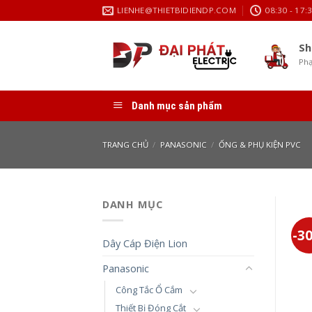
Skip
LIENHE@THIETBIDIENDP.COM
08:30 - 17:
to
content
Sh
Phạ
Danh mục sản phẩm
TRANG CHỦ
/
PANASONIC
/
ỐNG & PHỤ KIỆN PVC
DANH MỤC
-3
Dây Cáp Điện Lion
Panasonic
Công Tắc Ổ Cắm
Thiết Bị Đóng Cắt