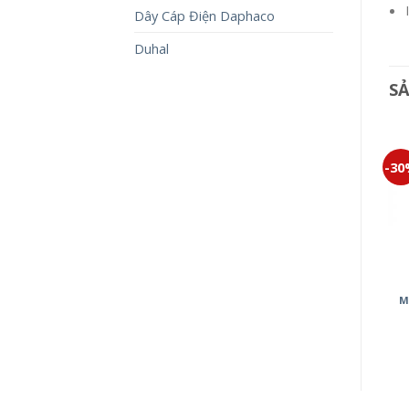
Dây Cáp Điện Daphaco
Duhal
S
-30%
-30%
-3
ĐÈN CẢM BIẾN MINERVA
BỘ 3 CÔNG TẮC C MINERVA
M
WMT707-VN
WMT506-VN
2,500,000
₫
1,750,000
₫
239,000
₫
167,300
₫