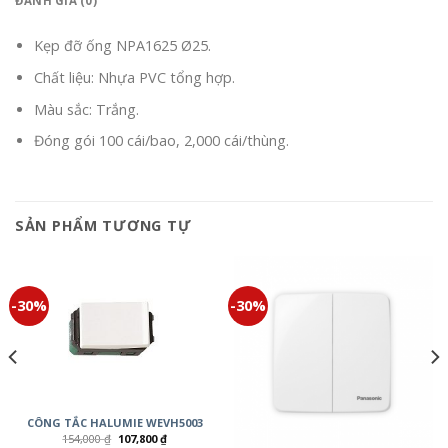
ĐÁNH GIÁ (0)
Kẹp đỡ ống NPA1625 Ø25.
Chất liệu: Nhựa PVC tổng hợp.
Màu sắc: Trắng.
Đóng gói 100 cái/bao, 2,000 cái/thùng.
SẢN PHẨM TƯƠNG TỰ
-30%
-30%
CÔNG TẮC HALUMIE WEVH5003
154,000
₫
107,800
₫