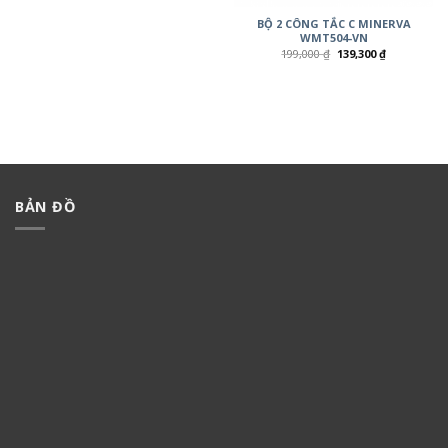
BỘ 2 CÔNG TẮC C MINERVA
WMT504-VN
199,000
₫
139,300
₫
BẢN ĐỒ