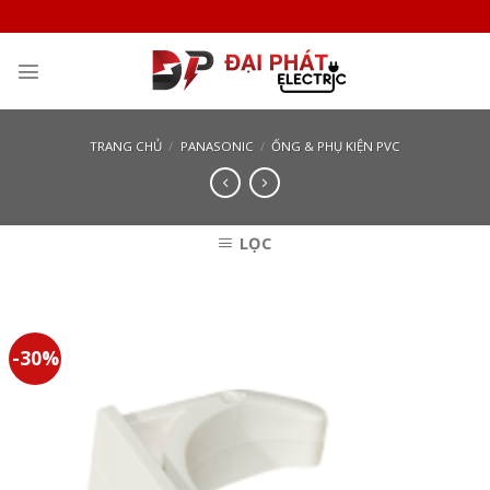
Skip
to
content
TRANG CHỦ
/
PANASONIC
/
ỐNG & PHỤ KIỆN PVC
LỌC
-30%