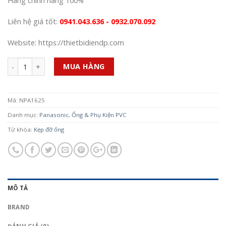
Hàng chính hãng 100%
Liên hệ giá tốt:
0941.043.636 - 0932.070.092
Website: https://thietbidiendp.com
Số lượng
MUA HÀNG
Mã:
NPA1625
Danh mục:
Panasonic
,
Ống & Phụ Kiện PVC
Từ khóa:
Kẹp đỡ ống
MÔ TẢ
BRAND