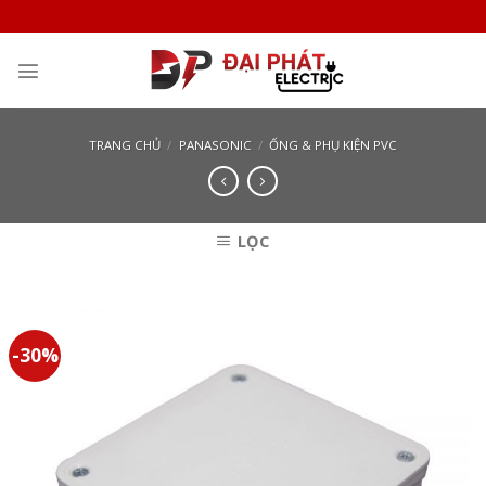
Skip
to
content
TRANG CHỦ
/
PANASONIC
/
ỐNG & PHỤ KIỆN PVC
LỌC
-30%