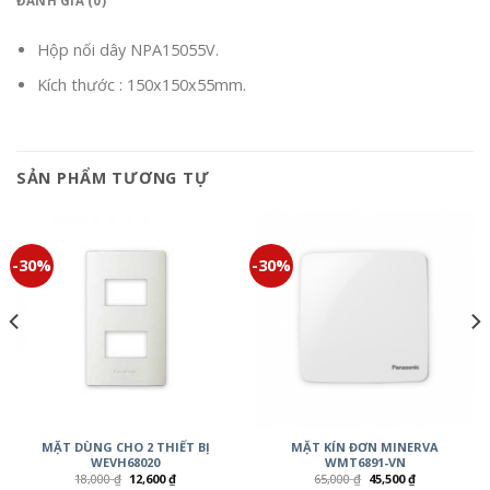
ĐÁNH GIÁ (0)
Hộp nối dây NPA15055V.
Kích thước : 150x150x55mm.
SẢN PHẨM TƯƠNG TỰ
-30%
-30%
MẶT DÙNG CHO 2 THIẾT BỊ
MẶT KÍN ĐƠN MINERVA
WEVH68020
WMT6891-VN
18,000
₫
12,600
₫
65,000
₫
45,500
₫