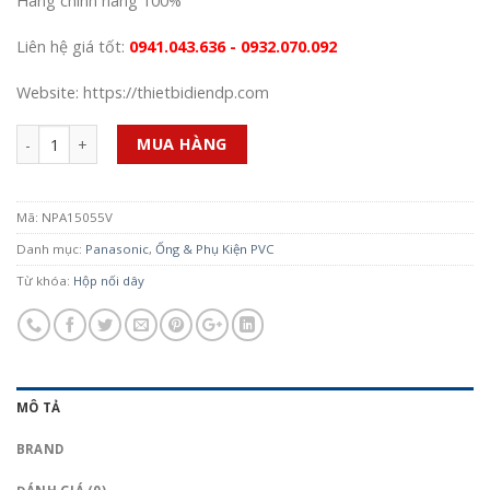
Hàng chính hãng 100%
Liên hệ giá tốt:
0941.043.636 - 0932.070.092
Website: https://thietbidiendp.com
Số lượng
MUA HÀNG
Mã:
NPA15055V
Danh mục:
Panasonic
,
Ống & Phụ Kiện PVC
Từ khóa:
Hộp nối dây
MÔ TẢ
BRAND