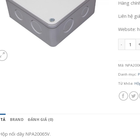
Hàng chín
Liên hệ gi
Website: h
Số lượng
Mã:
NPA200
Danh mục:
P
Từ khóa:
Hộ
 TẢ
BRAND
ĐÁNH GIÁ (0)
Hộp nối dây NPA20065V.