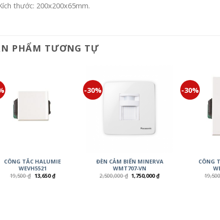
Kích thước: 200x200x65mm.
ẢN PHẨM TƯƠNG TỰ
0%
-30%
-30%
CÔNG TẮC HALUMIE
ĐÈN CẢM BIẾN MINERVA
CÔNG T
WEVH5521
WMT707-VN
WE
19,500
₫
13,650
₫
2,500,000
₫
1,750,000
₫
19,50