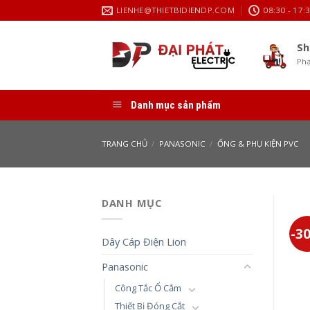
Skip
LIENHE@THIETBIDIENDP.COM
08:30 - 17:
to
content
Sh
Phạ
Danh mục sản phẩm
TRANG CHỦ
/
PANASONIC
/
ỐNG & PHỤ KIỆN PVC
DANH MỤC
-3
Dây Cáp Điện Lion
Panasonic
Công Tắc Ổ Cắm
Thiết Bị Đóng Cắt