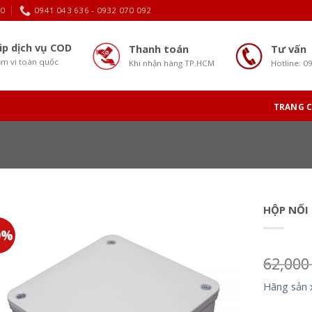
30
0941 043 636 - 0932 070 092
ip dịch vụ COD
Thanh toán
Tư vấn
m vi toàn quốc
Khi nhận hàng TP.HCM
Hotline: 0
TRANG 
HỘP NỐI
0%
62,00
Hãng sản 