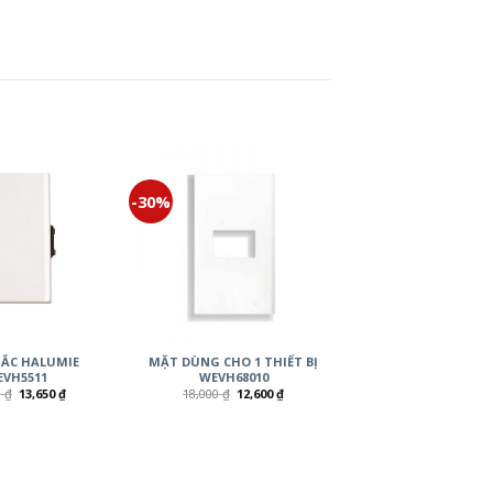
-30%
ẮC HALUMIE
MẶT DÙNG CHO 1 THIẾT BỊ
VH5511
WEVH68010
0
₫
13,650
₫
18,000
₫
12,600
₫