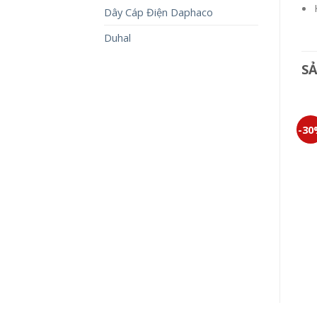
Dây Cáp Điện Daphaco
Duhal
S
-30%
-30%
-3
CÔNG TẮC HALUMIE
WEVH5004
247,000
₫
172,900
₫
MẶT KÍN ĐƠN MINERVA
WMT6891-VN
65,000
₫
45,500
₫