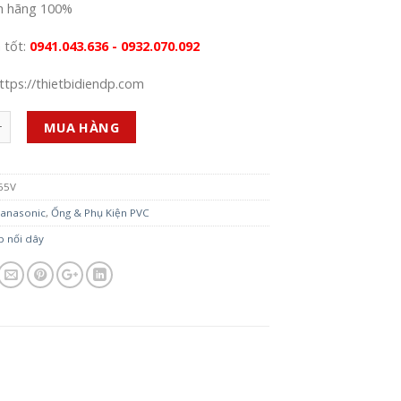
h hãng 100%
á tốt:
0941.043.636 - 0932.070.092
ttps://thietbidiendp.com
MUA HÀNG
65V
anasonic
,
Ống & Phụ Kiện PVC
p nối dây