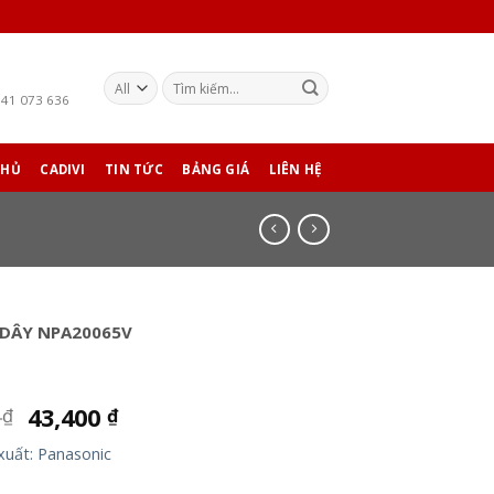
941 073 636
CHỦ
CADIVI
TIN TỨC
BẢNG GIÁ
LIÊN HỆ
 DÂY NPA20065V
0
43,400
₫
₫
xuất: Panasonic