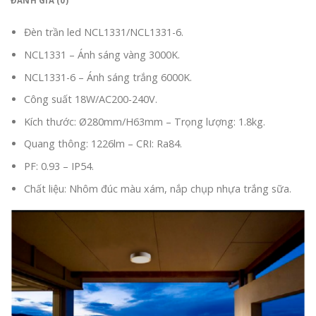
ĐÁNH GIÁ (0)
Đèn trần led NCL1331/NCL1331-6.
NCL1331 – Ánh sáng vàng 3000K.
NCL1331-6 – Ánh sáng trắng 6000K.
Công suất 18W/AC200-240V.
Kích thước: Ø280mm/H63mm – Trọng lượng: 1.8kg.
Quang thông: 1226lm – CRI: Ra84.
PF: 0.93 – IP54.
Chất liệu: Nhôm đúc màu xám, nắp chụp nhựa trắng sữa.