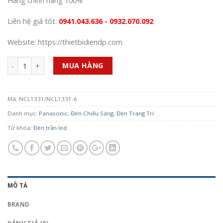
Hàng chính hãng 100%
Liên hệ giá tốt:
0941.043.636 - 0932.070.092
Website: https://thietbidiendp.com
Số lượng
MUA HÀNG
Mã:
NCL1331/NCL1331-6
Danh mục:
Panasonic
,
Đèn Chiếu Sáng
,
Đèn Trang Trí
Từ khóa:
Đèn trần led
MÔ TẢ
BRAND