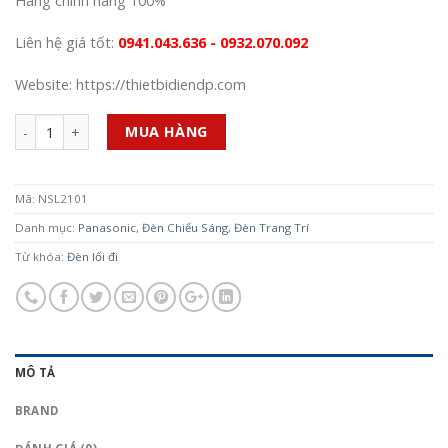
Hàng chính hãng 100%
Liên hệ giá tốt:
0941.043.636 - 0932.070.092
Website: https://thietbidiendp.com
Số lượng
MUA HÀNG
Mã:
NSL2101
Danh mục:
Panasonic
,
Đèn Chiếu Sáng
,
Đèn Trang Trí
Từ khóa:
Đèn lối đi
MÔ TẢ
BRAND