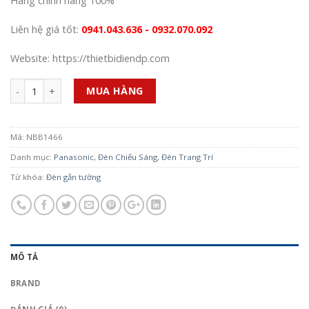
Hàng chính hãng 100%
Liên hệ giá tốt:
0941.043.636 - 0932.070.092
Website: https://thietbidiendp.com
Số lượng
MUA HÀNG
Mã:
NBB1466
Danh mục:
Panasonic
,
Đèn Chiếu Sáng
,
Đèn Trang Trí
Từ khóa:
Đèn gắn tường
MÔ TẢ
BRAND