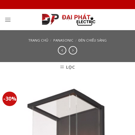
Skip
to
content
TRANG CHỦ
/
PANASONIC
/
ĐÈN CHIẾU SÁNG
LỌC
-30%