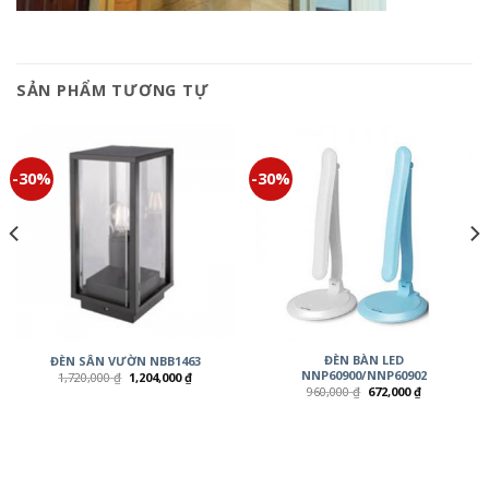
SẢN PHẨM TƯƠNG TỰ
-30%
-30%
ĐÈN BÀN LED
ĐÈN SÂN VƯỜN NBB1463
NNP60900/NNP60902
1,720,000
₫
1,204,000
₫
960,000
₫
672,000
₫