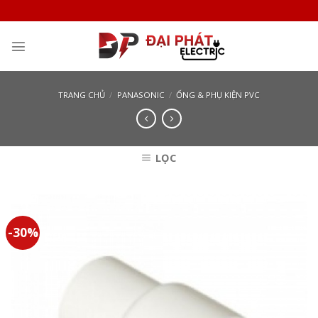
Skip
to
content
TRANG CHỦ
/
PANASONIC
/
ỐNG & PHỤ KIỆN PVC
LỌC
-30%