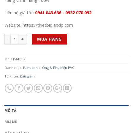
Hàng chính hãng 100%
Liên hệ giá tốt:
0941.043.636 - 0932.070.092
Website: https://thietbidiendp.com
Số lượng
MUA HÀNG
Mã:
FPA4032
Danh mục:
Panasonic
,
Ống & Phụ Kiện PVC
Từ khóa:
Đầu giảm
MÔ TẢ
BRAND