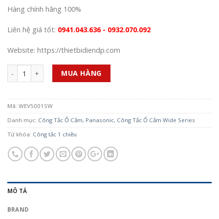
Hàng chính hãng 100%
Liên hệ giá tốt:
0941.043.636 - 0932.070.092
Website: https://thietbidiendp.com
Số lượng
MUA HÀNG
Mã:
WEV5001SW
Danh mục:
Công Tắc Ổ Cắm
,
Panasonic
,
Công Tắc Ổ Cắm Wide Series
Từ khóa:
Công tắc 1 chiều
MÔ TẢ
BRAND