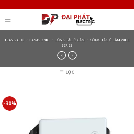
Skip
to
content
TRANG CHỦ
/
PANASONIC
/
CÔNG TẮC Ổ CẮM
/
CÔNG TẮC Ổ CẮM WIDE
SERIES
LỌC
-30%