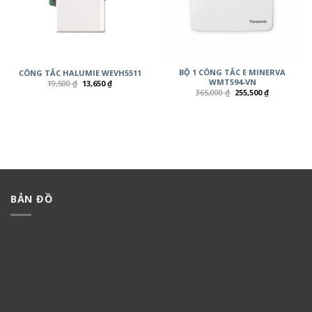
BỘ 1 CÔNG TẮC E MINERVA
CÔNG TẮC HALUMIE WEVH5511
WMT594-VN
19,500
₫
13,650
₫
365,000
₫
255,500
₫
BẢN ĐỒ