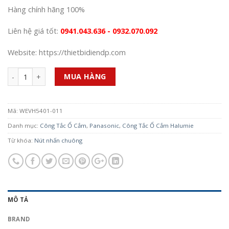
Hàng chính hãng 100%
Liên hệ giá tốt:
0941.043.636 - 0932.070.092
Website: https://thietbidiendp.com
Số lượng
MUA HÀNG
Mã:
WEVH5401-011
Danh mục:
Công Tắc Ổ Cắm
,
Panasonic
,
Công Tắc Ổ Cắm Halumie
Từ khóa:
Nút nhấn chuông
MÔ TẢ
BRAND