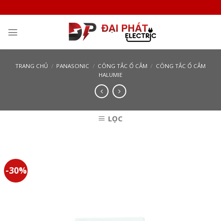
Skip
to
content
TRANG CHỦ
/
PANASONIC
/
CÔNG TẮC Ổ CẮM
/
CÔNG TẮC Ổ CẮM
HALUMIE
LỌC
-30%