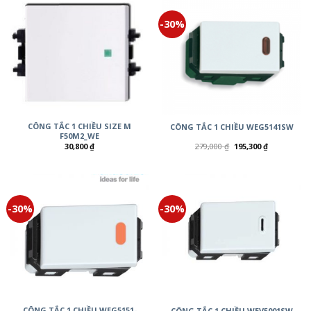
-30%
CÔNG TẮC 1 CHIỀU SIZE M
CÔNG TẮC 1 CHIỀU WEG5141SW
F50M2_WE
30,800
₫
279,000
₫
195,300
₫
-30%
-30%
CÔNG TẮC 1 CHIỀU WEG5151-
CÔNG TẮC 1 CHIỀU WEV5001SW