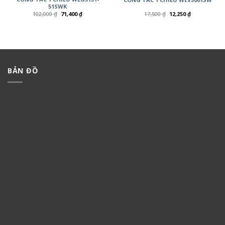
51SWK
102,000
₫
71,400
₫
17,500
₫
12,250
₫
BẢN ĐỒ