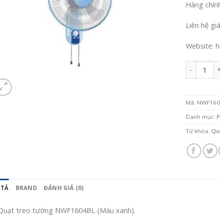
Hàng chín
Liên hệ gi
Website: h
Số lượng
Mã:
NWF160
Danh mục:
P
Từ khóa:
Qu
 TẢ
BRAND
ĐÁNH GIÁ (0)
Quạt treo tường NWF1604BL (Màu xanh).