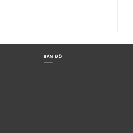
CÔNG TẮC HALUMIE
BỘ 1 CÔNG TẮC C MINERVA
WEVH5511
WMT502-VN
19,500
₫
13,650
₫
129,000
₫
90,300
₫
BẢN ĐỒ