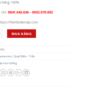
h hãng 100%
á tốt:
0941.043.636 - 0932.070.092
ttps://thietbidiendp.com
MUA HÀNG
4BL
anasonic
,
Quạt Điện - Trần
ạt treo tường