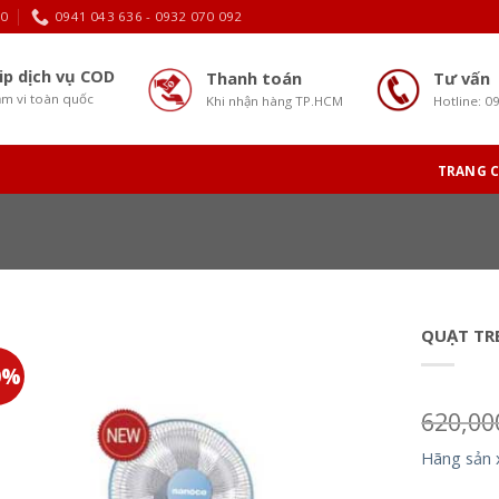
30
0941 043 636 - 0932 070 092
ip dịch vụ COD
Thanh toán
Tư vấn
m vi toàn quốc
Khi nhận hàng TP.HCM
Hotline: 0
TRANG 
QUẠT TR
0%
620,0
Hãng sản 