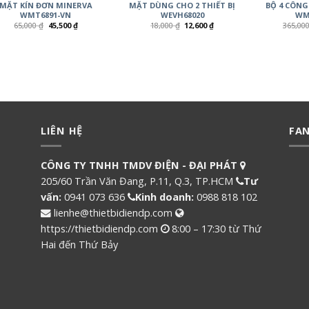
MẶT KÍN ĐƠN MINERVA
MẶT DÙNG CHO 2 THIẾT BỊ
BỘ 4 CÔNG
WMT6891-VN
WEVH68020
WM
65,000
₫
45,500
₫
18,000
₫
12,600
₫
365,00
LIÊN HỆ
FA
CÔNG TY TNHH TMDV ĐIỆN - ĐẠI PHÁT
205/60 Trần Văn Đang, P.11, Q.3, TP.HCM
Tư
vấn:
0941 073 636
Kinh doanh:
0988 818 102
lienhe@thietbidiendp.com
https://thietbidiendp.com
8:00 – 17:30 từ Thứ
Hai đến Thứ Bảy