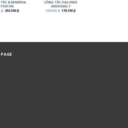
 TẮC B MINERVA
CÔNG TẮC HALUMIE
T507-VN
WEVH5033-7
0
₫
255,500
₫
243,000
₫
170,100
₫
NPAGE