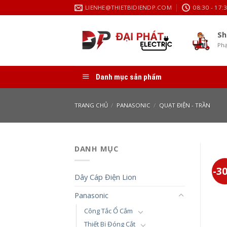
Skip
LIENHE@THIETBIDIENDP.COM
08:30 - 17:
to
content
Sh
Phạ
Danh mục sản phẩm
TRANG CHỦ
/
PANASONIC
/
QUẠT ĐIỆN - TRẦN
DANH MỤC
-3
Dây Cáp Điện Lion
Panasonic
Công Tắc Ổ Cắm
Thiết Bị Đóng Cắt