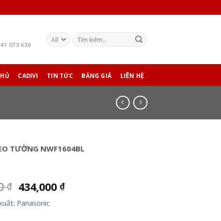
941 073 636
CHỦ
CADIVI
TIN TỨC
BẢNG GIÁ
LIÊN HỆ
EO TƯỜNG NWF1604BL
00
434,000
₫
₫
xuất: Panasonic