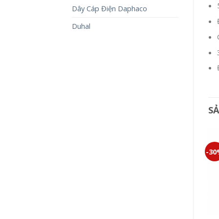
Dây Cáp Điện Daphaco
Duhal
S
-30%
-30%
-3