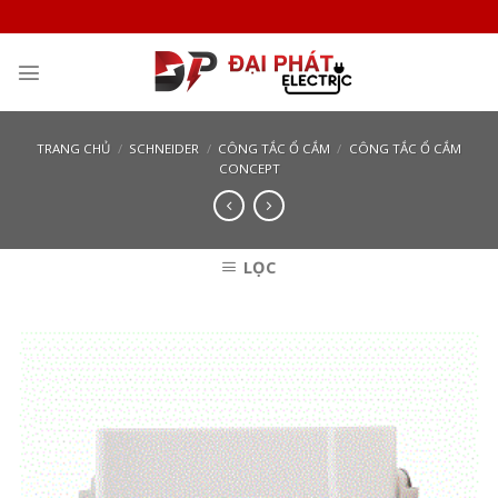
Skip
to
content
TRANG CHỦ
/
SCHNEIDER
/
CÔNG TẮC Ổ CẮM
/
CÔNG TẮC Ổ CẮM
CONCEPT
LỌC