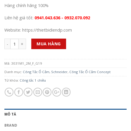
Hàng chính hãng 100%
Liên hệ giá tốt:
0941.043.636 - 0932.070.092
Website: https://thietbidiendp.com
Số lượng
MUA HÀNG
Mã:
3031M1_2M_F_G19
Danh mục:
Công Tắc Ổ Cắm
,
Schneider
,
Công Tắc Ổ Cắm Concept
Từ khóa:
Công tắc 1 chiều
MÔ TẢ
BRAND