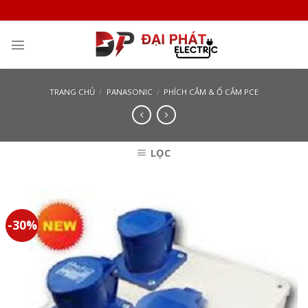
Skip
to
content
TRANG CHỦ
/
PANASONIC
/
PHÍCH CẮM & Ổ CẮM PCE
LỌC
-30%