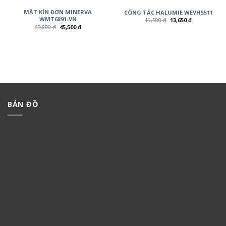
MẶT KÍN ĐƠN MINERVA
CÔNG TẮC HALUMIE WEVH5511
WMT6891-VN
19,500
₫
13,650
₫
65,000
₫
45,500
₫
BẢN ĐỒ