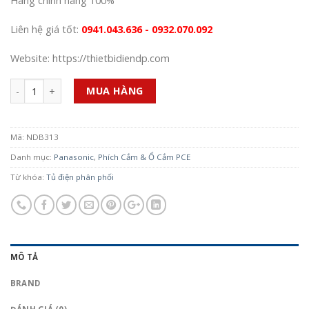
Hàng chính hãng 100%
Liên hệ giá tốt:
0941.043.636 - 0932.070.092
Website: https://thietbidiendp.com
Số lượng
MUA HÀNG
Mã:
NDB313
Danh mục:
Panasonic
,
Phích Cắm & Ổ Cắm PCE
Từ khóa:
Tủ điện phân phối
MÔ TẢ
BRAND