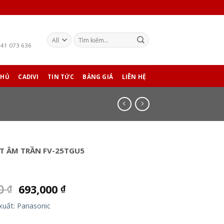
941 073 636
CHỦ
CADIVI
TIN TỨC
BẢNG GIÁ
LIÊN HỆ
T ÂM TRẦN FV-25TGU5
00
693,000
₫
₫
xuất: Panasonic