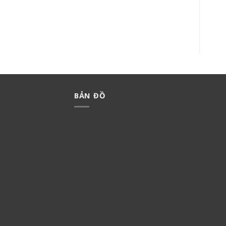
ĐÈN CẢM BIẾN MINERVA
BỘ 3 CÔNG TẮC B MINERVA
WMT707-VN
WMT505-VN
2,500,000
₫
1,750,000
₫
225,000
₫
157,500
₫
BẢN ĐỒ