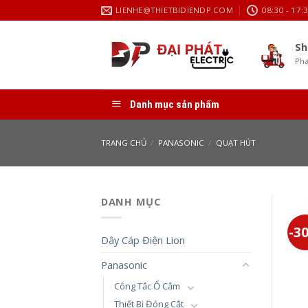
Skip
LIENHE@THIETBIDIENDP.COM
08:30 - 17:
to
content
Sh
Phạ
Danh mục sản phẩm
TRANG CHỦ
/
PANASONIC
/
QUẠT HÚT
DANH MỤC
-3
Dây Cáp Điện Lion
Panasonic
Công Tắc Ổ Cắm
Thiết Bị Đóng Cắt