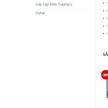
Dây Cáp Điện Daphaco
Duhal
S
-30%
-30%
-3