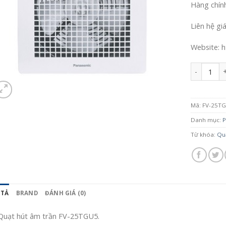
Hàng chín
Liên hệ gi
Website: h
Số lượng
Mã:
FV-25T
Danh mục:
P
Từ khóa:
Quạ
 TẢ
BRAND
ĐÁNH GIÁ (0)
Quạt hút âm trần FV-25TGU5.