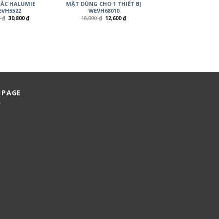
ẮC HALUMIE
MẶT DÙNG CHO 1 THIẾT BỊ
VH5522
WEVH68010
0
₫
30,800
₫
18,000
₫
12,600
₫
NPAGE