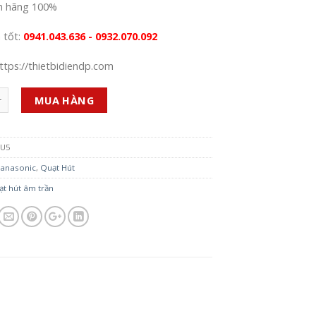
h hãng 100%
á tốt:
0941.043.636 - 0932.070.092
ttps://thietbidiendp.com
MUA HÀNG
GU5
anasonic
,
Quạt Hút
t hút âm trần