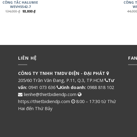
CÔNG TẮC HALUMIE
CÔNG T
WEVH5542-7
WE
134,000
₫
93,800
₫
44,00
LIÊN HỆ
FA
CÔNG TY TNHH TMDV ĐIỆN - ĐẠI PHÁT
205/60 Trần Văn Đang, P.11, Q.3, TP.HCM
Tư
vấn:
0941 073 636
Kinh doanh:
0988 818 102
lienhe@thietbidiendp.com
https://thietbidiendp.com
8:00 – 17:30 từ Thứ
Hai đến Thứ Bảy