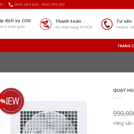
30
0941 043 636 - 0932 070 092
ip dịch vụ COD
Thanh toán
Tư vấn
m vi toàn quốc
Khi nhận hàng TP.HCM
Hotline: 0
TRANG 
QUẠT HÚ
0%
990,0
Hãng sản 