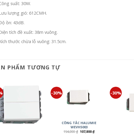
Công suất: 30W.
Lưu lượng gió: 612CMH.
Độ ồn: 43dB.
Diện tích đề xuất: 38m vuông.
Kích thước chừa lỗ vuông: 31.5cm.
ẢN PHẨM TƯƠNG TỰ
0%
-30%
-30%
CÔNG TẮC HALUMIE
WEVH5003
154,000
₫
107,800
₫