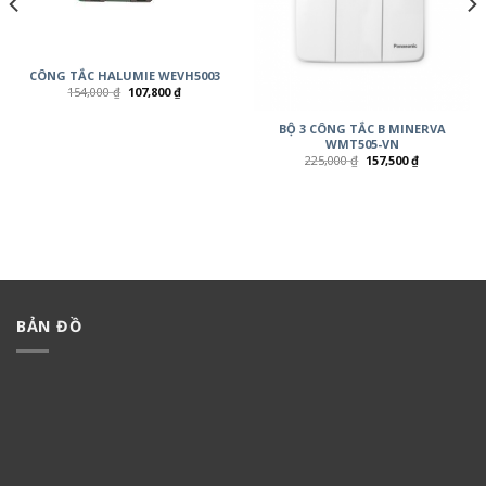
CÔNG TẮC HALUMIE WEVH5003
154,000
₫
107,800
₫
BỘ 3 CÔNG TẮC B MINERVA
WMT505-VN
225,000
₫
157,500
₫
BẢN ĐỒ