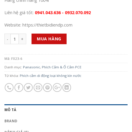
Hàng chính hãng 100%
Liên hệ giá tốt:
0941.043.636 - 0932.070.092
Website: https://thietbidiendp.com
Số lượng
MUA HÀNG
Mã:
F023-6
Danh mục:
Panasonic
,
Phích Cắm & Ổ Cắm PCE
Từ khóa:
Phích cắm di động loại không kín nước
MÔ TẢ
BRAND